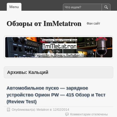
Menu
Обзоры от ImMetatron
Фан сайт
Архивы:
Кальций
Автомобильное пуско — зарядное
устройство Орион PW — 415 Обзор и Тест
(Review Test)
Опубликовал(а):
Metatron
в:
12/02/2014
к
Комментарии
отключены