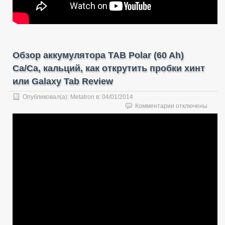
Обзор аккумулятора TAB Polar (60 Ah)
Ca/Ca, кальций, как открутить пробки хинт
или Galaxy Tab Review
Опубликовал(а):
Metatron
в:
04/01/2014
к
Комментарии
отключены
записи
Обзор
аккумулятора
TAB
Polar
(60
Ah)
Ca/Ca,
кальций,
как
открутить
пробки
хинт