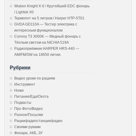
Wuben Knight X-0 / Крутейший EDC фонарь
/ Lightok X0
Термопот на 5 литров / Harper HTP-5T01
GVDA GD110A — Тестер электрика с
интересным функционалом
Convoy T3 3000K — Медный фонарь с
Тёплым светом на NICHIA 519A
Радиоприёмник HARPER HRS-440 —
AM/FM/SW на 18650 литии.
Рубрики
Видео уроки по рациям
Инструмент
Ножи
Питание/Еда/Охота
Подкасты
Про Фото/Видео
Разное/Посылки
Рации/радиостанции/радио
Своими руками
Фонари, АКБ, ЗУ