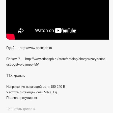
Где ? — http://www.orionspb.ru
По чем ? — http://www.orionspb.ru/store/catalog/charger/zaryadnoe-
ustroystvo-vympel-55/
ТТХ краткие
Напряжение питающей сети 180-240 В
Частота питающей сети 50-60 Гц
Плавная регулировк
Читать далее »