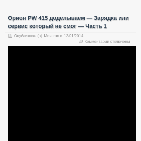
Орион PW 415 доделываем — Зарядка или
сервис который не смог — Часть 1
Опубликовал(а):
Metatron
в:
12/01/2014
к
Комментарии
отключены
записи
Орион
PW
415
доделываем
—
Зарядка
или
сервис
который
не
смог
—
Часть
1