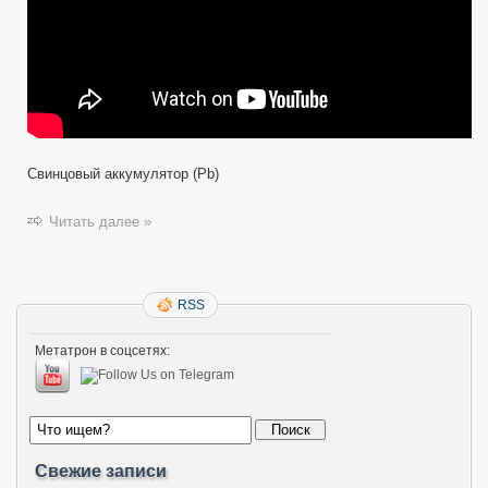
или
Galaxy
Tab
Review
Свинцовый аккумулятор (Pb)
Читать далее »
RSS
Метатрон в соцсетях:
Свежие записи