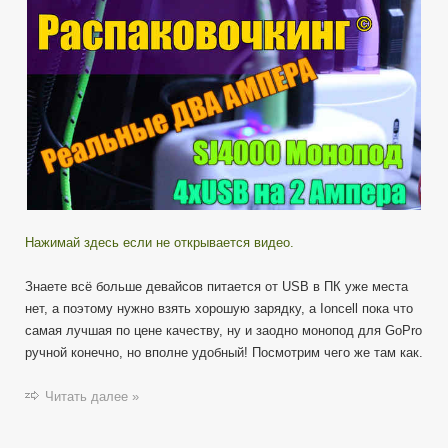
для
GoPro
/
SJ4000
и
USB
Зарядка
на
2
Ампера
—
Распаковочкинг
Нажимай здесь если не открывается видео.
Знаете всё больше девайсов питается от USB в ПК уже места
нет, а поэтому нужно взять хорошую зарядку, а Ioncell пока что
самая лучшая по цене качеству, ну и заодно монопод для GoPro
ручной конечно, но вполне удобный! Посмотрим чего же там как.
Читать далее »