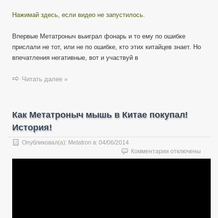
Нажимай здесь, если видео не запустилось.
Впервые Метатроныч выиграл фонарь и то ему по ошибке
прислали не тот, или не по ошибке, кто этих китайцев знает. Но
впечатления негативные, вот и участвуй в
Читать далее »
Как Метатроныч мышь в Китае покупал!
История!
Опубликовал(а):
Metatron
в:
04/06/2014
к
Комментарии
отключены
записи
Как
Метатроныч
мышь
в
Китае
покупал!