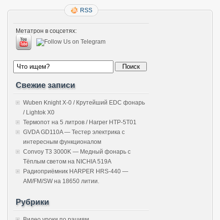
RSS
Метатрон в соцсетях:
Свежие записи
Wuben Knight X-0 / Крутейший EDC фонарь
/ Lightok X0
Термопот на 5 литров / Harper HTP-5T01
GVDA GD110A — Тестер электрика с
интересным функционалом
Convoy T3 3000K — Медный фонарь с
Тёплым светом на NICHIA 519A
Радиоприёмник HARPER HRS-440 —
AM/FM/SW на 18650 литии.
Рубрики
Видео уроки по рациям