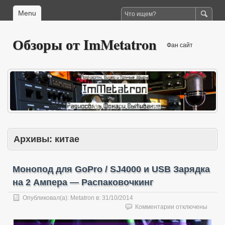
Menu
Обзоры от ImMetatron
Фан сайт
Архивы:
китае
Монопод для GoPro / SJ4000 и USB Зарядка
на 2 Ампера — Распаковочкинг
Опубликовал(а):
Metatron
в:
31/10/2014
к
Комментарии
отключены
записи
Монопод