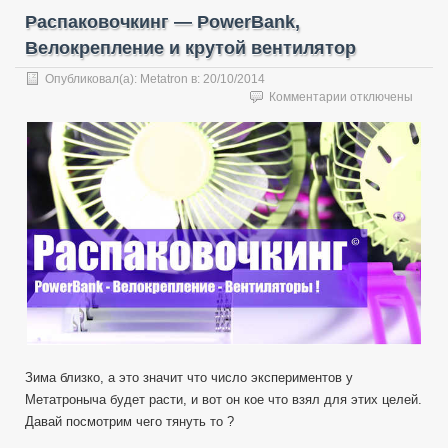
Распаковочкинг — PowerBank,
Велокрепление и крутой вентилятор
Опубликовал(а):
Metatron
в:
20/10/2014
к
Комментарии
отключены
записи
Распаковочкинг
—
PowerBank,
Велокрепление
и
крутой
вентилятор
Зима близко, а это значит что число экспериментов у
Метатроныча будет расти, и вот он кое что взял для этих целей.
Давай посмотрим чего тянуть то ?