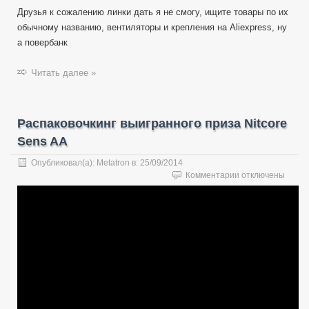
Друзья к сожалению линки дать я не смогу, ищите товары по их
обычному названию, вентиляторы и крепления на Aliexpress, ну
а повербанк
Читать далее »
Распаковочкинг выигранного приза Nitcore
Sens AA
Опубликовал(а):
Metatron
в:
25/09/2014
к
Комментарии
отключены
записи
Распаковочкинг
выигранного
приза
Nitcore
Sens
AA