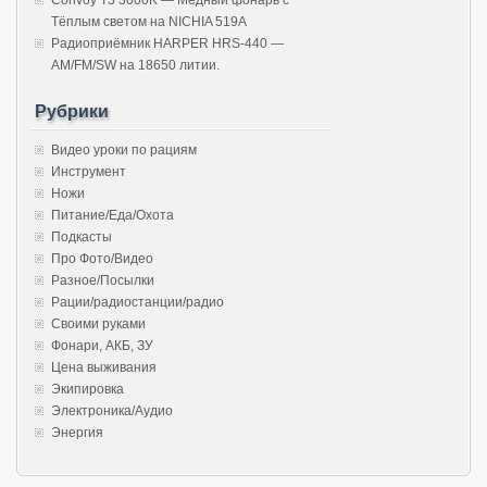
Тёплым светом на NICHIA 519A
Радиоприёмник HARPER HRS-440 —
AM/FM/SW на 18650 литии.
Рубрики
Видео уроки по рациям
Инструмент
Ножи
Питание/Еда/Охота
Подкасты
Про Фото/Видео
Разное/Посылки
Рации/радиостанции/радио
Своими руками
Фонари, АКБ, ЗУ
Цена выживания
Экипировка
Электроника/Аудио
Энергия