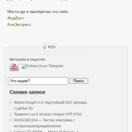
Места где я приобретаю что либо:
ЖырБест
АлиЭкспресс
RSS
Метатрон в соцсетях:
Свежие записи
Wuben Knight X-0 / Крутейший EDC фонарь
/ Lightok X0
Термопот на 5 литров / Harper HTP-5T01
GVDA GD110A — Тестер электрика с
интересным функционалом
Convoy T3 3000K — Медный фонарь с