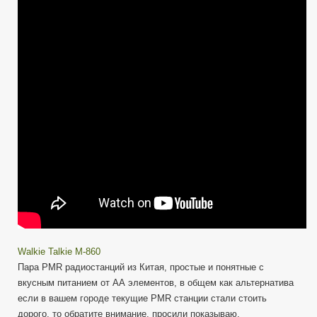
PMR
мыльница
M-
860
Walkie Talkie M-860
Пара PMR радиостанций из Китая, простые и понятные с
вкусным питанием от АА элементов, в общем как альтернатива
если в вашем городе текущие PMR станции стали стоить
дорого, то обратите внимание, просили показываю.