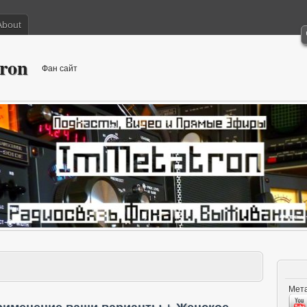
About
ron
Фан сайт
Мета