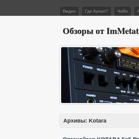
Видео
Где Купил?
ЧаВо
Обзоры от ImMetat
Архивы:
Kotara