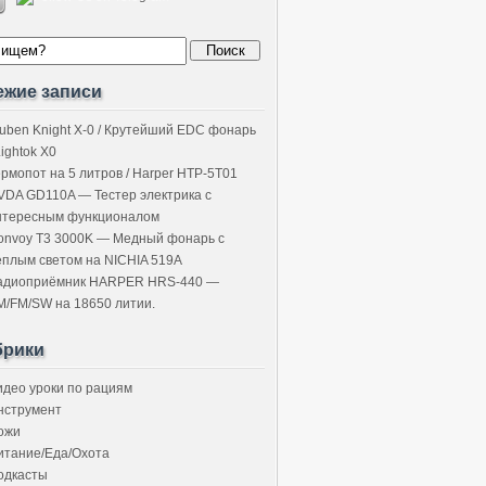
ежие записи
uben Knight X-0 / Крутейший EDC фонарь
Lightok X0
ермопот на 5 литров / Harper HTP-5T01
VDA GD110A — Тестер электрика с
нтересным функционалом
onvoy T3 3000K — Медный фонарь с
ёплым светом на NICHIA 519A
адиоприёмник HARPER HRS-440 —
M/FM/SW на 18650 литии.
брики
идео уроки по рациям
нструмент
ожи
итание/Еда/Охота
одкасты