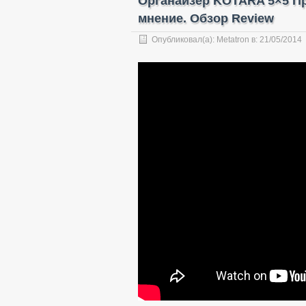
Органайзер KOTARA 5×5 П
мнение. Обзор Review
Опубликовал(а):
Metatron
в:
21/05/2014