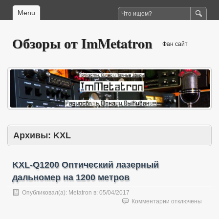
Menu
Обзоры от ImMetatron
Фан сайт
Архивы:
KXL
KXL-Q1200 Оптический лазерный
дальномер на 1200 метров
Опубликовал(а):
Metatron
в:
05/04/2017
к
Комментарии
отключены
записи
KXL-