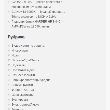
GVDA GD110A — Тестер электрика с
интересным функционалом
Convoy T3 3000K — Медный фонарь с
Тёплым светом на NICHIA 519A
Радиоприёмник HARPER HRS-440 —
AM/FM/SW на 18650 литии.
Рубрики
Видео уроки по рациям
Инструмент
Ножи
Питание/Еда/Охота
Подкасты
Про Фото/Видео
Разное/Посылки
Рации/радиостанции/радио
Своими руками
Фонари, АКБ, ЗУ
Цена выживания
Экипировка
Электроника/Аудио
Энергия