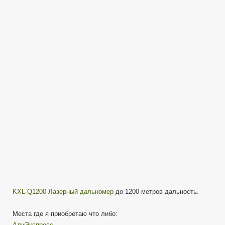
Q1200
Оптический
лазерный
дальномер
на
1200
метров
KXL-Q1200 Лазерный дальномер
до 1200 метров дальность.
Места где я приобретаю что либо:
АлиЭкспресс