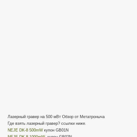
DK-
8
Laser
Engraver
Review
—
Обзор
Инструкция
—
Лазерный
гравер
Лазерный гравер на 500 мВт Обзор от Метатроныча
Где взять лазерный гравер? ссылки ниже.
NEJE DK-8 500mW
купон GB01N
NEJE DK-8 1000mW
купон GB02N