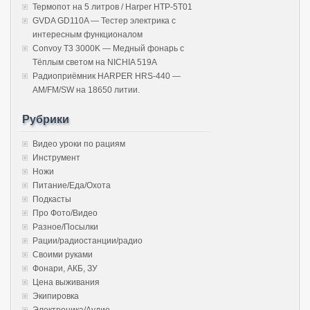
Термопот на 5 литров / Harper HTP-5T01
GVDA GD110A — Тестер электрика с
интересным функционалом
Convoy T3 3000K — Медный фонарь с
Тёплым светом на NICHIA 519A
Радиоприёмник HARPER HRS-440 —
AM/FM/SW на 18650 литии.
Рубрики
Видео уроки по рациям
Инструмент
Ножи
Питание/Еда/Охота
Подкасты
Про Фото/Видео
Разное/Посылки
Рации/радиостанции/радио
Своими руками
Фонари, АКБ, ЗУ
Цена выживания
Экипировка
Электроника/Аудио