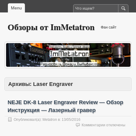
Menu
Обзоры от ImMetatron
Фан сайт
Архивы:
Laser Engraver
NEJE DK-8 Laser Engraver Review — Обзор
Инструкция — Лазерный гравер
Опубликовал(а):
Metatron
в:
13/05/2016
к
Комментарии
отключены
записи
NEJE