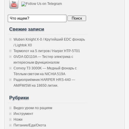
Свежие записи
Wuben Knight X-0 / Крутейший EDC фонарь
/ Lightok X0
Термопот на 5 литров / Harper HTP-5T01
GVDA GD110A — Тестер электрика с
интересным функционалом
Convoy T3 3000K — Медный фонарь с
Тёплым светом на NICHIA 519A
Радиоприёмник HARPER HRS-440 —
AM/FM/SW на 18650 литии.
Рубрики
Видео уроки по рациям
Инструмент
Ножи
Питание/Еда/Охота