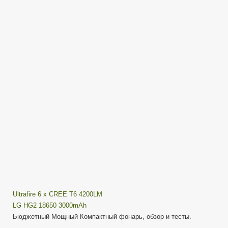
6
x
CREE
T6
4200LM
—
Бюджетный
Мощный
Компактный
Фонарь
Ultrafire 6 x CREE T6 4200LM
LG HG2 18650 3000mAh
Бюджетный Мощный Компактный фонарь, обзор и тесты.