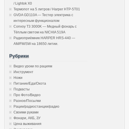
/ Lightok X0
Термопот на 5 литров / Harper HTP-5T01
GVDA GD110A — Тестер электрика с
интересным функционалом
Convoy T3 3000K — Медный фонарь с
Тёплым светом на NICHIA 519A
Радиоприёмник HARPER HRS-440 —
AM/FM/SW на 18650 литии.
Рубрики
Видео уроки по рациям
Инструмент
Ножи
Питание/Еда/Охота
Подкасты
Про Фото/Видео
Разное/Посылки
Рации/радиостанции/радио
Своими руками
Фонари, АКБ, ЗУ
Цена выживания