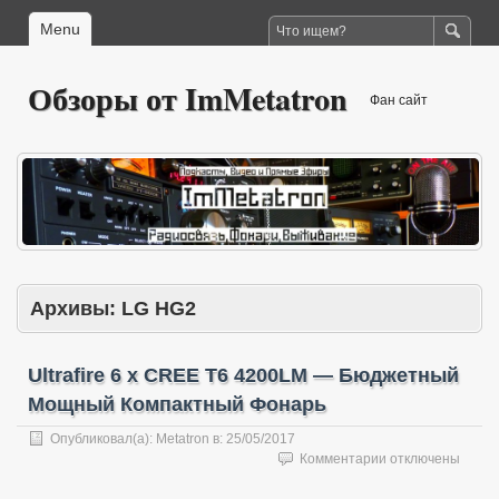
Menu
Обзоры от ImMetatron
Фан сайт
Архивы:
LG HG2
Ultrafire 6 x CREE T6 4200LM — Бюджетный
Мощный Компактный Фонарь
Опубликовал(а):
Metatron
в:
25/05/2017
к
Комментарии
отключены
записи
Ultrafire