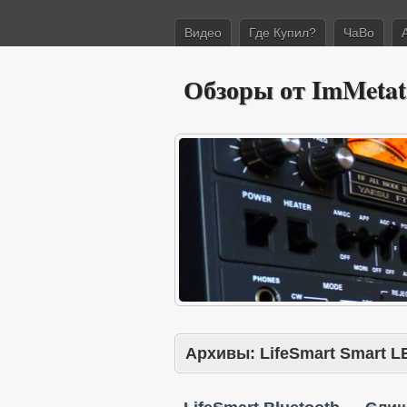
Видео
Где Купил?
ЧаВо
Обзоры от ImMetat
Архивы:
LifeSmart Smart L