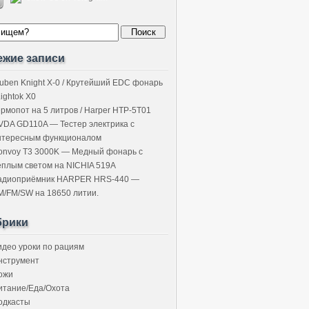
ежие записи
uben Knight X-0 / Крутейший EDC фонарь
Lightok X0
ермопот на 5 литров / Harper HTP-5T01
VDA GD110A — Тестер электрика с
нтересным функционалом
onvoy T3 3000K — Медный фонарь с
ёплым светом на NICHIA 519A
адиоприёмник HARPER HRS-440 —
M/FM/SW на 18650 литии.
брики
идео уроки по рациям
нструмент
ожи
итание/Еда/Охота
одкасты