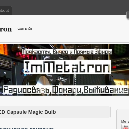
About
ron
Фан сайт
ED Capsule Magic Bulb
Мета