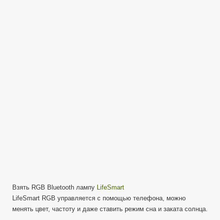
Bluetooth
—
Слишком
умная
лампочка
Взять RGB Bluetooth лампу
LifeSmart
LifeSmart RGB управляется с помощью телефона, можно
менять цвет, частоту и даже ставить режим сна и заката солнца.