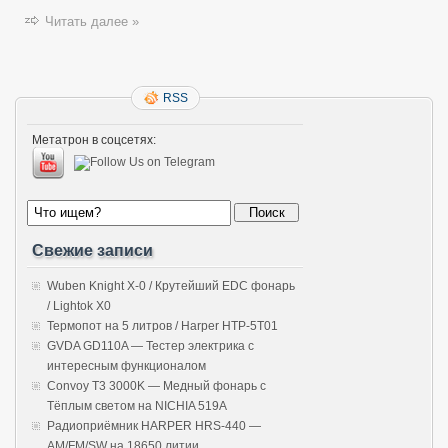
Читать далее »
RSS
Метатрон в соцсетях:
Свежие записи
Wuben Knight X-0 / Крутейший EDC фонарь
/ Lightok X0
Термопот на 5 литров / Harper HTP-5T01
GVDA GD110A — Тестер электрика с
интересным функционалом
Convoy T3 3000K — Медный фонарь с
Тёплым светом на NICHIA 519A
Радиоприёмник HARPER HRS-440 —
AM/FM/SW на 18650 литии.