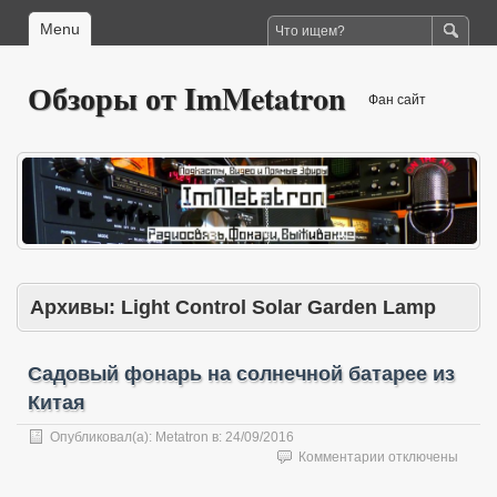
Menu
Обзоры от ImMetatron
Фан сайт
Архивы:
Light Control Solar Garden Lamp
Садовый фонарь на солнечной батарее из
Китая
Опубликовал(а):
Metatron
в:
24/09/2016
к
Комментарии
отключены
записи
Садовый