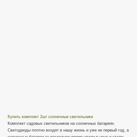
фонарь
на
солнечной
батарее
из
Китая
Купить комплект 2шт солнечные светильники
Комплект садовых светильников на солнечных батареях.
Светодиоды плотно входят в нашу жизнь и уже не первый год, а
солнечные батареи за последнее время упали в цене и стали