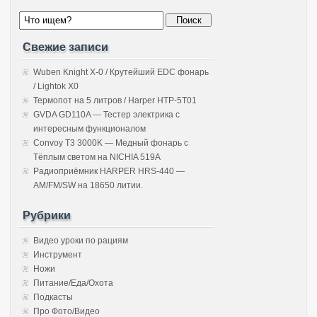
Свежие записи
Wuben Knight X-0 / Крутейший EDC фонарь
/ Lightok X0
Термопот на 5 литров / Harper HTP-5T01
GVDA GD110A — Тестер электрика с
интересным функционалом
Convoy T3 3000K — Медный фонарь с
Тёплым светом на NICHIA 519A
Радиоприёмник HARPER HRS-440 —
AM/FM/SW на 18650 литии.
Рубрики
Видео уроки по рациям
Инструмент
Ножи
Питание/Еда/Охота
Подкасты
Про Фото/Видео