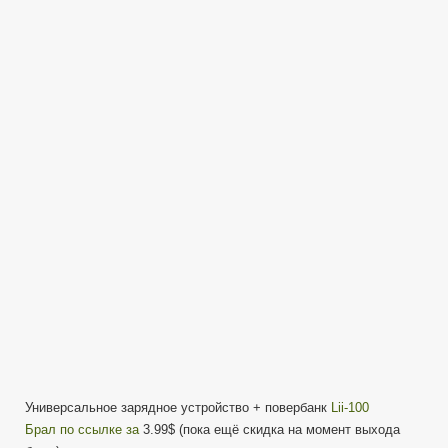
записи
LiitoKala
Lii-
100
Review
—
Обзор
—
универсальное
зарядное
устройство
+
повербанк
Универсальное зарядное устройство + повербанк
Lii-100
Брал по ссылке за
3.99$ (пока ещё скидка на момент выхода