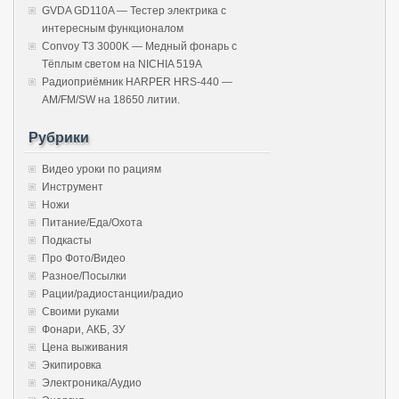
GVDA GD110A — Тестер электрика с
интересным функционалом
Convoy T3 3000K — Медный фонарь с
Тёплым светом на NICHIA 519A
Радиоприёмник HARPER HRS-440 —
AM/FM/SW на 18650 литии.
Рубрики
Видео уроки по рациям
Инструмент
Ножи
Питание/Еда/Охота
Подкасты
Про Фото/Видео
Разное/Посылки
Рации/радиостанции/радио
Своими руками
Фонари, АКБ, ЗУ
Цена выживания
Экипировка
Электроника/Аудио