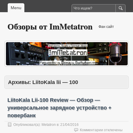
Menu
Обзоры от ImMetatron
Фан сайт
Архивы:
LiitoKala lii — 100
LiitoKala Lii-100 Review — Обзор —
универсальное зарядное устройство +
повербанк
Опубликовал(а):
Metatron
в:
21/04/2016
к
Комментарии
отключены