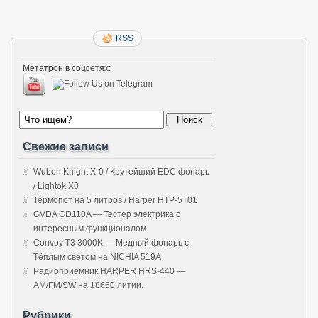
RSS
Метатрон в соцсетях:
Свежие записи
Wuben Knight X-0 / Крутейший EDC фонарь
/ Lightok X0
Термопот на 5 литров / Harper HTP-5T01
GVDA GD110A — Тестер электрика с
интересным функционалом
Convoy T3 3000K — Медный фонарь с
Тёплым светом на NICHIA 519A
Радиоприёмник HARPER HRS-440 —
AM/FM/SW на 18650 литии.
Рубрики