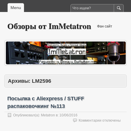
Menu
Обзоры от ImMetatron
Фан сайт
Архивы:
LM2596
Посылка с Aliexpress / STUFF
распаковочкинг №113
Опубликовал(а):
Metatron
в:
10/06/2016
к
Комментарии
отключены
записи
Посылка