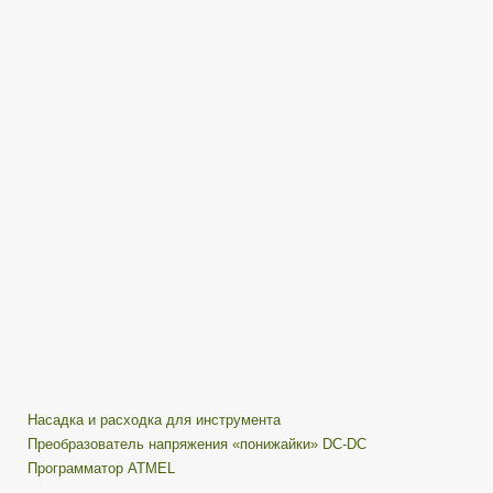
с
Aliexpress
/
STUFF
распаковочкинг
№113
Насадка и расходка для инструмента
Преобразователь напряжения «понижайки» DC-DC
Программатор ATMEL