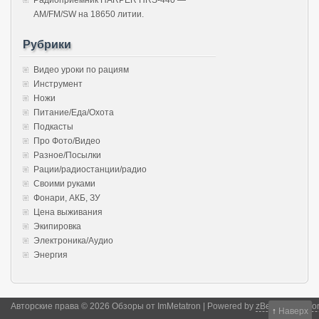
AM/FM/SW на 18650 литии.
Рубрики
Видео уроки по рациям
Инструмент
Ножи
Питание/Еда/Охота
Подкасты
Про Фото/Видео
Разное/Посылки
Рации/радиостанции/радио
Своими руками
Фонари, АКБ, ЗУ
Цена выживания
Экипировка
Электроника/Аудио
Энергия
Авторские права © 2026 Обзоры от ImMetatron | Powered by
zBench
and
Wor
↑
Наверх