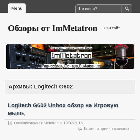
Menu
Обзоры от ImMetatron
Фан сайт
Архивы:
Logitech G602
Logitech G602 Unbox обзор на Игровую
мышь
Опубликовал(а):
Metatron
в:
19/02/2015
к
Комментарии
отключены
записи
Logitech