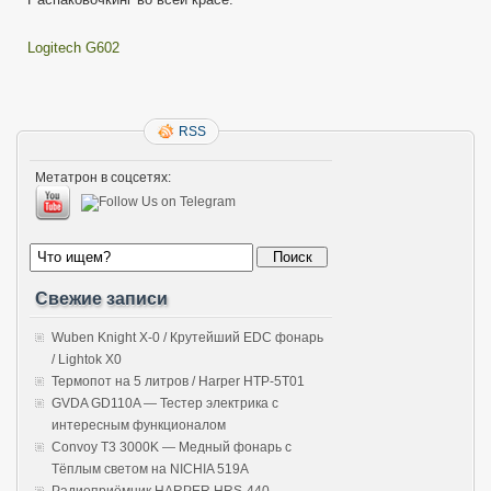
Logitech G602
RSS
Метатрон в соцсетях:
Свежие записи
Wuben Knight X-0 / Крутейший EDC фонарь
/ Lightok X0
Термопот на 5 литров / Harper HTP-5T01
GVDA GD110A — Тестер электрика с
интересным функционалом
Convoy T3 3000K — Медный фонарь с
Тёплым светом на NICHIA 519A
Радиоприёмник HARPER HRS-440 —