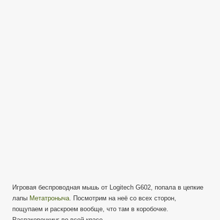
G602
Unbox
обзор
на
Игровую
мышь
Игровая беспроводная мышь от Logitech G602, попала в цепкие
лапы
Метатроныча
. Посмотрим на неё со всех сторон,
пощупаем и раскроем вообще, что там в коробочке.
Распаковочкинг во всей красе.