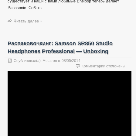
существует и наши с вами любимые Eneloop теперь делает
Panasonic. Собств
Читать далее »
Распаковочкинг: Samson SR850 Studio
Headphones Professional — Unboxing
Опубликовал(а):
Metatron
в:
08/05/2014
к
Комментарии
отключены
записи
Распаковочкинг:
Samson
SR850
Studio
Headphones
Professional
—
Unboxing