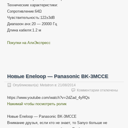
Технические характеристики:
Сопротивление:64Ω
Чувствительность:122±3dB
Диапазон ачх:20 — 20000 Гц
Длина кабеля:1.2 м
Покупки на АлиЭкспресс
Новые Eneloop — Panasoniс BK-3MCCE
Опубликовал(а):
Metatron
в:
21/08/2014
к
Комментарии
отключены
записи
https://www.youtube.com/watch?v=2dZad_4yRQs
Новые
Нажимай чтобы посмотреть ролик
Eneloop
—
Panasoniс
Новые Eneloop — Panasoniс BK-3MCCE
BK-
Внимание друзья, если кто не знает, то Sanyo больше не
3MCCE