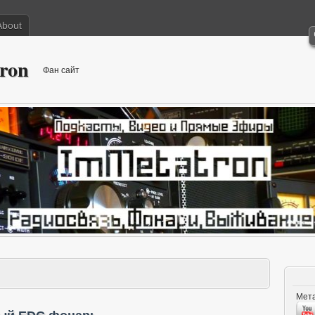
About
ron
Фан сайт
Мета