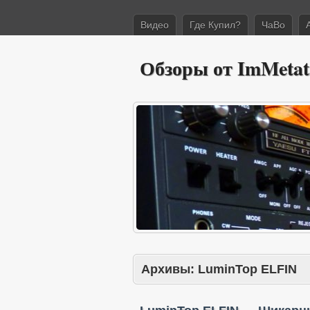
Видео
Где Купил?
ЧаВо
Обзоры от ImMetat
Архивы:
LuminTop ELFIN