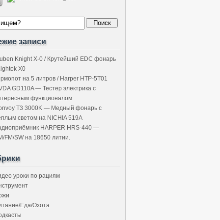
ежие записи
uben Knight X-0 / Крутейший EDC фонарь
Lightok X0
ермопот на 5 литров / Harper HTP-5T01
VDA GD110A — Тестер электрика с
нтересным функционалом
onvoy T3 3000K — Медный фонарь с
ёплым светом на NICHIA 519A
адиоприёмник HARPER HRS-440 —
M/FM/SW на 18650 литии.
брики
идео уроки по рациям
нструмент
ожи
итание/Еда/Охота
одкасты