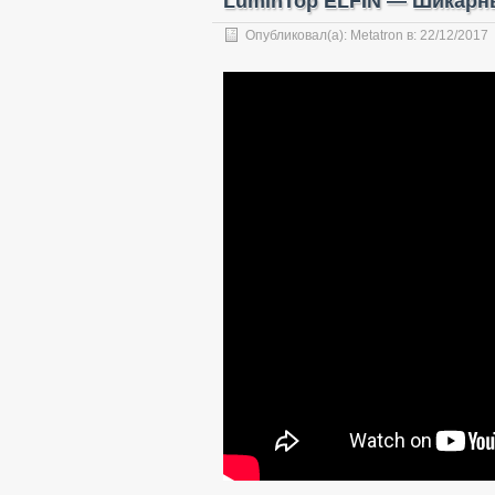
LuminTop ELFIN — Шикарн
Опубликовал(а):
Metatron
в:
22/12/2017