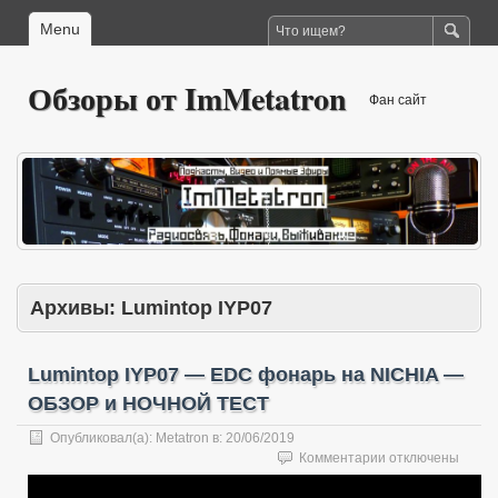
Menu
Обзоры от ImMetatron
Фан сайт
Архивы:
Lumintop IYP07
Lumintop IYP07 — EDC фонарь на NICHIA —
ОБЗОР и НОЧНОЙ ТЕСТ
Опубликовал(а):
Metatron
в:
20/06/2019
к
Комментарии
отключены
записи
Lumintop