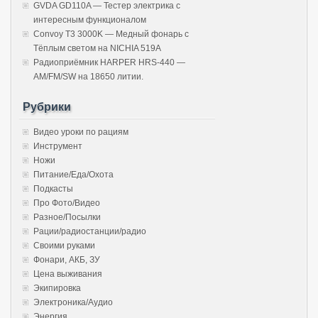
GVDA GD110A — Тестер электрика с
интересным функционалом
Convoy T3 3000K — Медный фонарь с
Тёплым светом на NICHIA 519A
Радиоприёмник HARPER HRS-440 —
AM/FM/SW на 18650 литии.
Рубрики
Видео уроки по рациям
Инструмент
Ножи
Питание/Еда/Охота
Подкасты
Про Фото/Видео
Разное/Посылки
Рации/радиостанции/радио
Своими руками
Фонари, АКБ, ЗУ
Цена выживания
Экипировка
Электроника/Аудио
Энергия