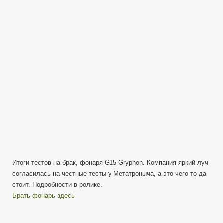
Gryphon
—
Реальная
гарантия
или
брак
от
Яркого
Луча
Итоги тестов на брак, фонаря G15 Gryphon. Компания яркий луч
согласилась на честные тесты у Метатроныча, а это чего-то да
стоит. Подробности в ролике.
Брать фонарь здесь