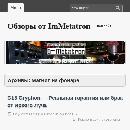
Menu
Обзоры от ImMetatron
Фан сайт
Архивы:
Магнит на фонаре
G15 Gryphon — Реальная гарантия или брак
от Яркого Луча
Опубликовал(а):
Metatron
в:
24/04/2015
к
Комментарии
отключены
записи
G15