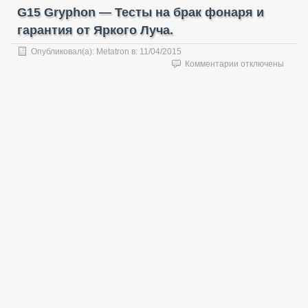
G15 Gryphon — Тесты на брак фонаря и
гарантия от Яркого Луча.
Опубликовал(а):
Metatron
в:
11/04/2015
к
Комментарии
отключены
записи
G15
Gryphon
—
Тесты
на
брак
фонаря
и
гарантия
от
Яркого
Луча.