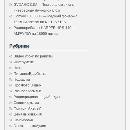
GVDA GD110A — Тестер электрика с
интересным функционалом
Convoy T3 3000K — Медный фонарь с
Тёплым светом на NICHIA 519A
Радиоприёмник HARPER HRS-440 —
AM/FM/SW на 18650 литии.
Рубрики
Видео уроки по рациям
Инструмент
Ножи
Питание/Еда/Охота
Подкасты
Про Фото/Видео
Разное/Посылки
Рации/радиостанции/радио
Своими руками
Фонари, АКБ, ЗУ
Цена выживания
Экипировка
Электроника/Аудио