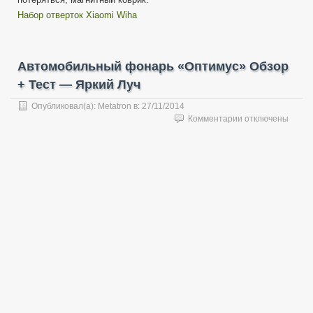
Набор отверток Xiaomi Wiha
Автомобильный фонарь «Оптимус» Обзор
+ Тест — Яркий Луч
Опубликовал(а):
Metatron
в:
27/11/2014
к
Комментарии
отключены
записи
Автомобильный
фонарь
«Оптимус»
Обзор
+
Тест
—
Яркий
Луч