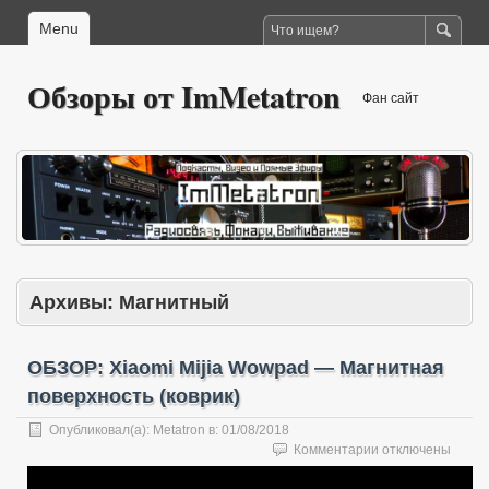
Menu
Обзоры от ImMetatron
Фан сайт
Архивы:
Магнитный
ОБЗОР: Xiaomi Mijia Wowpad — Магнитная
поверхность (коврик)
Опубликовал(а):
Metatron
в:
01/08/2018
к
Комментарии
отключены
записи
ОБЗОР: