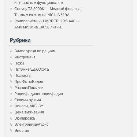
интересным функционалом
Convoy T3 3000K — Медный фонарь с
Тёплым светом на NICHIA 519A
Радиоприёмник HARPER HRS-440 —
AM/FM/SW на 18650 литии.
Рубрики
Видео уроки по рациям
Инструмент
Ножи
Питание/Еда/Охота
Подкасты
Про Фото/Видео
Разное/Посылки
Рации/радиостанции/радио
Своими руками
Фонари, АКБ, ЗУ
Цена выживания
Экипировка
Электроника/Аудио
Энергия