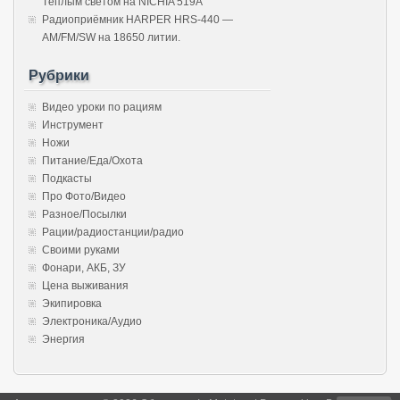
Тёплым светом на NICHIA 519A
Радиоприёмник HARPER HRS-440 —
AM/FM/SW на 18650 литии.
Рубрики
Видео уроки по рациям
Инструмент
Ножи
Питание/Еда/Охота
Подкасты
Про Фото/Видео
Разное/Посылки
Рации/радиостанции/радио
Своими руками
Фонари, АКБ, ЗУ
Цена выживания
Экипировка
Электроника/Аудио
Энергия