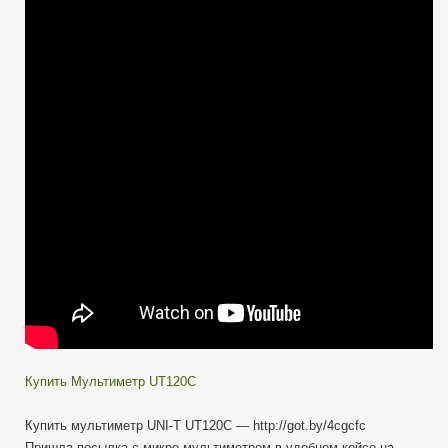
—
UNI-
T
UT120C
—
Распаковочкинг
Купить Мультиметр UT120C
Купить мультиметр UNI-T UT120C — http://got.by/4cgcfc
Пришла посылка с микро мультиметром в удобном кейсе на