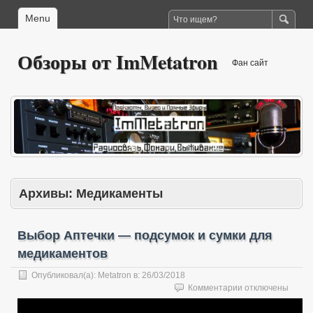
Menu
Обзоры от ImMetatron
Фан сайт
Архивы:
Медикаменты
Выбор Аптечки — подсумок и сумки для
медикаментов
Опубликовал(а):
Metatron
в:
26/03/2018
к
Комментарии
отключены
записи
Выбор