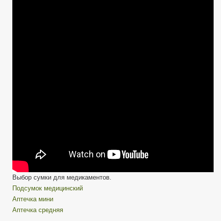
Аптечки
—
подсумок
и
сумки
для
медикаментов
Выбор сумки для медикаментов.
Подсумок медицинский
Аптечка мини
Аптечка средняя