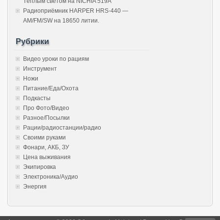
Тёплым светом на NICHIA 519A
Радиоприёмник HARPER HRS-440 —
AM/FM/SW на 18650 литии.
Рубрики
Видео уроки по рациям
Инструмент
Ножи
Питание/Еда/Охота
Подкасты
Про Фото/Видео
Разное/Посылки
Рации/радиостанции/радио
Своими руками
Фонари, АКБ, ЗУ
Цена выживания
Экипировка
Электроника/Аудио
Энергия