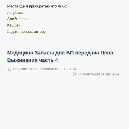
Места где я приобретаю что либо:
ЖырБест
АлиЭкспресс
Кешбек
Задать вопрос автору
Медицина Запасы для БП передача Цена
Выживания часть 4
Опубликовал(а):
Metatron
в:
08/12/2014
к
Комментарии
отключены
записи
Медицина
Запасы
для
БП
передача
Цена
Выживания
часть
4