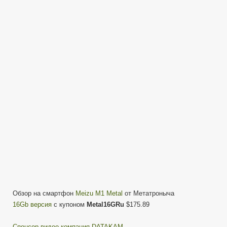
M1
Metal
Обзор
и
реальный
опыт
использования
от
Метатрона
Обзор на смартфон
Meizu M1 Metal
от Метатроныча
16Gb версия
с купоном
Metal16GRu
$175.89
Cпонсор видео компания DATAKAM