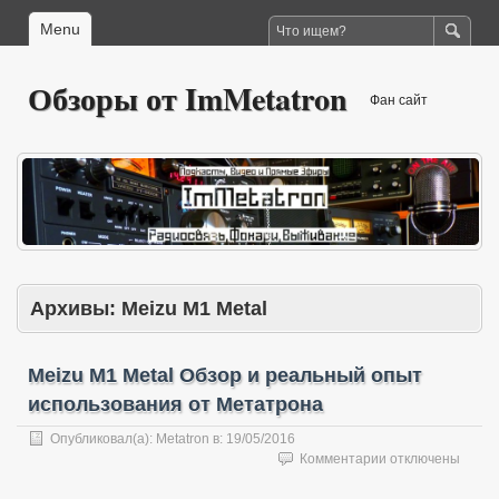
Menu
Обзоры от ImMetatron
Фан сайт
Архивы:
Meizu M1 Metal
Meizu M1 Metal Обзор и реальный опыт
использования от Метатрона
Опубликовал(а):
Metatron
в:
19/05/2016
к
Комментарии
отключены
записи
Meizu