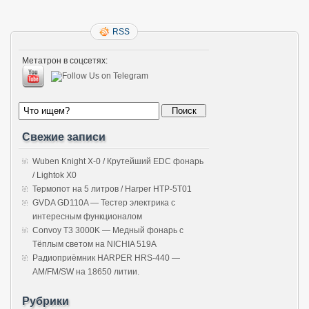
RSS
Метатрон в соцсетях:
Свежие записи
Wuben Knight X-0 / Крутейший EDC фонарь
/ Lightok X0
Термопот на 5 литров / Harper HTP-5T01
GVDA GD110A — Тестер электрика с
интересным функционалом
Convoy T3 3000K — Медный фонарь с
Тёплым светом на NICHIA 519A
Радиоприёмник HARPER HRS-440 —
AM/FM/SW на 18650 литии.
Рубрики