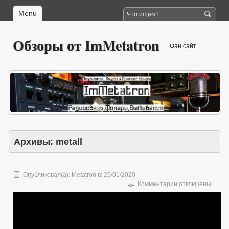
Menu
Обзоры от ImMetatron
Фан сайт
Архивы:
metall
Опубликовал(а):
Metatron
в:
25/01/2020
к
Комментарии
отключены
записи