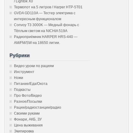
/ Lightok X0
Термопот на 5 литров / Harper HTP-5T01
GVDA GD110A — Тестер электрика с
интересным функционалом
Convoy T3 3000K — Медный фонарь с
Тёплым светом на NICHIA 519A
Радиоприёмник HARPER HRS-440 —
AM/FM/SW на 18650 литии.
Рубрики
Видео уроки по рациям
Инструмент
Ножи
Питание/Еда/Охота
Подкасты
Про Фото/Видео
Разное/Посылки
Рации/радиостанции/радио
Своими руками
Фонари, АКБ, ЗУ
Цена выживания
Экипировка