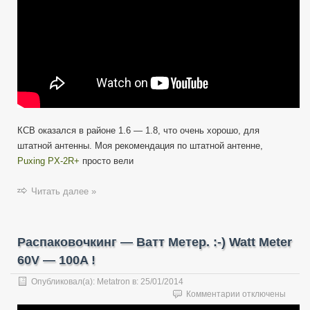
Puxing
PX-
2R(Plus)
КСВ оказался в районе 1.6 — 1.8, что очень хорошо, для
штатной антенны. Моя рекомендация по штатной антенне,
Puxing PX-2R+
просто вели
Читать далее »
Распаковочкинг — Ватт Метер. :-) Watt Meter
60V — 100A !
Опубликовал(а):
Metatron
в:
25/01/2014
к
Комментарии
отключены
записи