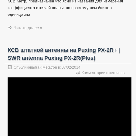
КСВ Метр, предназначен что ясно из названия для измерения
коэффициента стоячей волны, по простому чем ближе к
единице зна
Читать далее »
КСВ штатной антенны на Puxing PX-2R+ |
SWR antenna Puxing PX-2R(Plus)
Опубликовал(а):
Metatron
в:
07/02/2014
к
Комментарии
отключены
записи
КСВ
штатной
антенны
на
Puxing
PX-
2R+
|
SWR
antenna