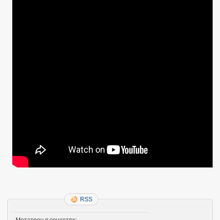
Распаковочкинг
—
Ватт
Метер.
:-)
Watt
Meter
60V
—
100A
!
RSS
Метатрон в соцсетях: