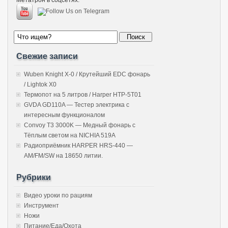
Свежие записи
Wuben Knight X-0 / Крутейший EDC фонарь
/ Lightok X0
Термопот на 5 литров / Harper HTP-5T01
GVDA GD110A — Тестер электрика с
интересным функционалом
Convoy T3 3000K — Медный фонарь с
Тёплым светом на NICHIA 519A
Радиоприёмник HARPER HRS-440 —
AM/FM/SW на 18650 литии.
Рубрики
Видео уроки по рациям
Инструмент
Ножи
Питание/Еда/Охота