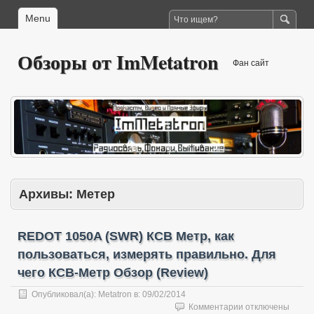
Menu
Обзоры от ImMetatron
Фан сайт
Архивы:
Метер
REDOT 1050A (SWR) КСВ Метр, как
пользоваться, измерять правильно. Для
чего КСВ-Метр Обзор (Review)
Опубликовал(а):
Metatron
в:
09/02/2014
к
Комментарии
отключены