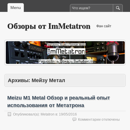
Menu
Обзоры от ImMetatron
Фан сайт
Архивы:
Мейзу Метал
Meizu M1 Metal Обзор и реальный опыт
использования от Метатрона
Опубликовал(а):
Metatron
в:
19/05/2016
к
Комментарии
отключены
записи
Meizu