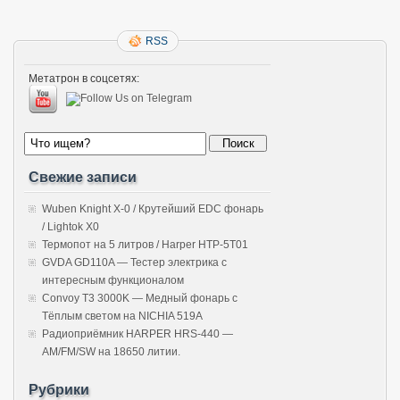
RSS
Метатрон в соцсетях:
Свежие записи
Wuben Knight X-0 / Крутейший EDC фонарь
/ Lightok X0
Термопот на 5 литров / Harper HTP-5T01
GVDA GD110A — Тестер электрика с
интересным функционалом
Convoy T3 3000K — Медный фонарь с
Тёплым светом на NICHIA 519A
Радиоприёмник HARPER HRS-440 —
AM/FM/SW на 18650 литии.
Рубрики