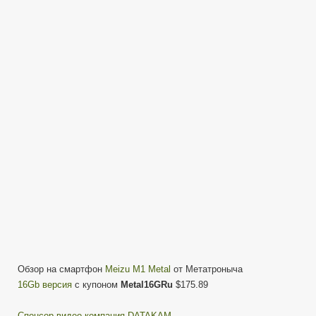
M1
Metal
Обзор
и
реальный
опыт
использования
от
Метатрона
Обзор на смартфон
Meizu M1 Metal
от Метатроныча
16Gb версия
с купоном
Metal16GRu
$175.89
Cпонсор видео компания DATAKAM