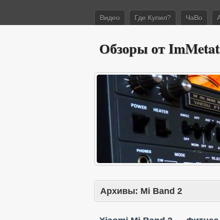
Видео
Где Купил?
ЧаВо
Обзоры от ImMetat
Архивы:
Mi Band 2