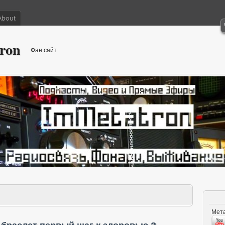
About
ron
Фан сайт
Мета