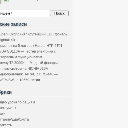
ежие записи
uben Knight X-0 / Крутейший EDC фонарь
Lightok X0
ермопот на 5 литров / Harper HTP-5T01
VDA GD110A — Тестер электрика с
нтересным функционалом
onvoy T3 3000K — Медный фонарь с
ёплым светом на NICHIA 519A
адиоприёмник HARPER HRS-440 —
M/FM/SW на 18650 литии.
брики
идео уроки по рациям
нструмент
ожи
итание/Еда/Охота
одкасты