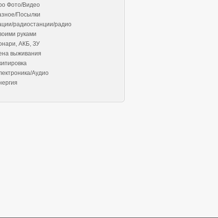
ро Фото/Видео
азное/Посылки
ации/радиостанции/радио
воими руками
онари, АКБ, ЗУ
ена выживания
кипировка
лектроника/Аудио
нергия