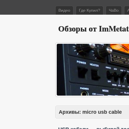
Видео
Где Купил?
ЧаВо
Обзоры от ImMetat
Архивы:
micro usb cable