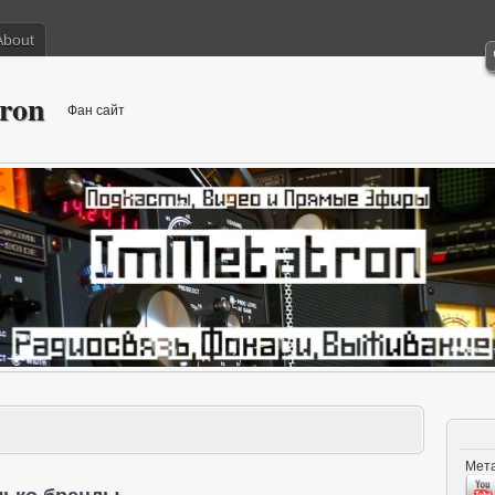
About
ron
Фан сайт
Мета