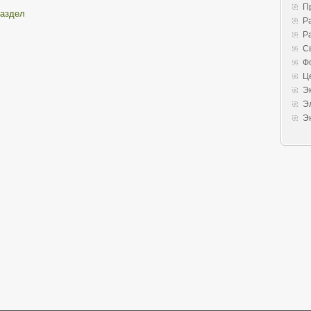
П
раздел
Р
Р
С
Ф
Ц
Э
Э
Э