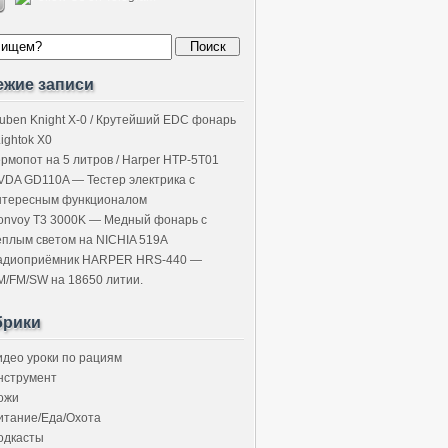
ежие записи
uben Knight X-0 / Крутейший EDC фонарь
Lightok X0
ермопот на 5 литров / Harper HTP-5T01
VDA GD110A — Тестер электрика с
нтересным функционалом
onvoy T3 3000K — Медный фонарь с
ёплым светом на NICHIA 519A
адиоприёмник HARPER HRS-440 —
M/FM/SW на 18650 литии.
брики
идео уроки по рациям
нструмент
ожи
итание/Еда/Охота
одкасты