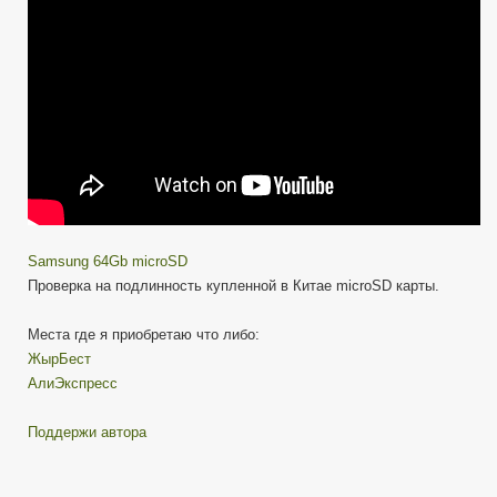
или
Оригинал.
Samsung 64Gb microSD
Проверка на подлинность купленной в Китае microSD карты.
Места где я приобретаю что либо:
ЖырБест
АлиЭкспресс
Поддержи автора