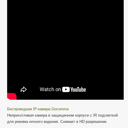
IP-
камера
с
Wi-
Fi
—
Хороший
выбор
Беспроводная IP-камера Gocomma
Неприхотливая камера в защищенном корпусе с IR подсветкой
для режима ночного видения. Снимает в HD разрешение.