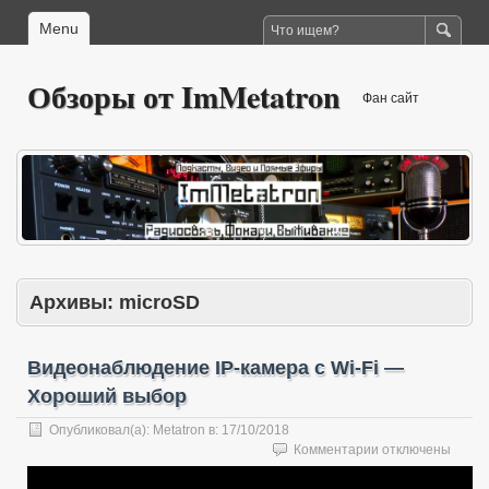
Menu
Обзоры от ImMetatron
Фан сайт
Архивы:
microSD
Видеонаблюдение IP-камера с Wi-Fi —
Хороший выбор
Опубликовал(а):
Metatron
в:
17/10/2018
к
Комментарии
отключены
записи
Видеонаблюдени