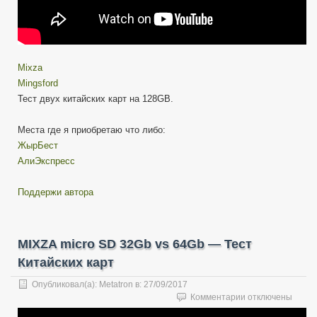
Mixza
Mingsford
Тест двух китайских карт на 128GB.
Места где я приобретаю что либо:
ЖырБест
АлиЭкспресс
Поддержи автора
MIXZA micro SD 32Gb vs 64Gb — Тест
Китайских карт
Опубликовал(а):
Metatron
в:
27/09/2017
к
Комментарии
отключены
записи