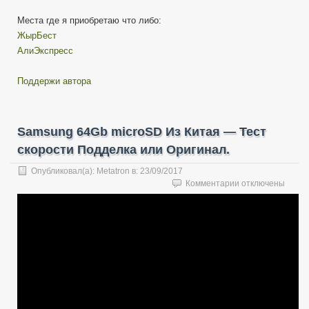
Места где я приобретаю что либо:
ЖырБест
АлиЭкспресс
Поддержи автора
Samsung 64Gb microSD Из Китая — Тест
скорости Подделка или Оригинал.
Опубликовал(а):
Metatron
в:
23/09/2017
к
Комментарии
отключены
записи
Samsung
64Gb
microSD
Из
Китая
—
Тест
скорости
Подделка