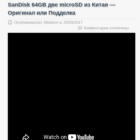
SanDisk 64GB две microSD из Китая —
Оригинал или Подделка
Опубликовал(а):
Metatron
в:
20/09/2017
к
Комментарии
отключены
записи
SanDisk
64GB
две
microSD
из
Китая
—
Оригинал
или
Подделка