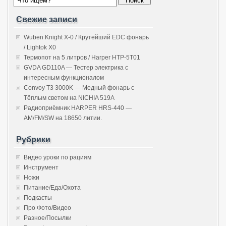
Свежие записи
Wuben Knight X-0 / Крутейший EDC фонарь
/ Lightok X0
Термопот на 5 литров / Harper HTP-5T01
GVDA GD110A — Тестер электрика с
интересным функционалом
Convoy T3 3000K — Медный фонарь с
Тёплым светом на NICHIA 519A
Радиоприёмник HARPER HRS-440 —
AM/FM/SW на 18650 литии.
Рубрики
Видео уроки по рациям
Инструмент
Ножи
Питание/Еда/Охота
Подкасты
Про Фото/Видео
Разное/Посылки