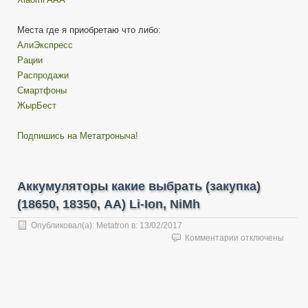
Места где я приобретаю что либо:
АлиЭкспресс
Рации
Распродажи
Смартфоны
ЖырБест
Подпишись на Метатроныча!
Аккумуляторы какие выбрать (закупка)
(18650, 18350, AA) Li-Ion, NiMh
Опубликовал(а):
Metatron
в:
13/02/2017
к
Комментарии
отключены
записи
Аккумуляторы
какие
выбрать
(закупка)