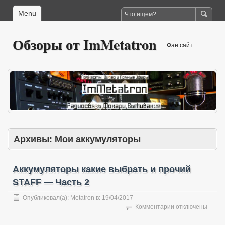
Menu
Обзоры от ImMetatron
Фан сайт
Архивы:
Мои аккумуляторы
Аккумуляторы какие выбрать и прочий
STAFF — Часть 2
Опубликовал(а):
Metatron
в:
19/04/2017
к
Комментарии
отключены
записи
Аккумуляторы