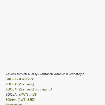
(18650,
18350,
AA)
Li-
Ion,
NiMh
Список литиевых аккумуляторов которые я использую.
3400мАч (Panasonic)
2800мАч (Samsung)
2600мАч (Samsung)
и
с защитой
3000мАч
(AWT)
и
(LG)
800мАч (AWT 18350)
Eneloop Pro