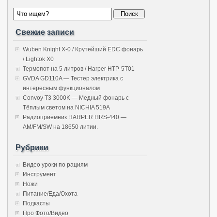
Свежие записи
Wuben Knight X-0 / Крутейший EDC фонарь
/ Lightok X0
Термопот на 5 литров / Harper HTP-5T01
GVDA GD110A — Тестер электрика с
интересным функционалом
Convoy T3 3000K — Медный фонарь с
Тёплым светом на NICHIA 519A
Радиоприёмник HARPER HRS-440 —
AM/FM/SW на 18650 литии.
Рубрики
Видео уроки по рациям
Инструмент
Ножи
Питание/Еда/Охота
Подкасты
Про Фото/Видео