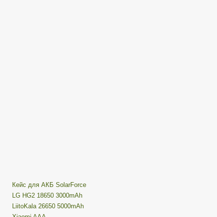
какие
выбрать
и
прочий
STAFF
—
Часть
2
Кейс для АКБ SolarForce
LG HG2 18650 3000mAh
LiitoKala 26650 5000mAh
Xiaomi AAA