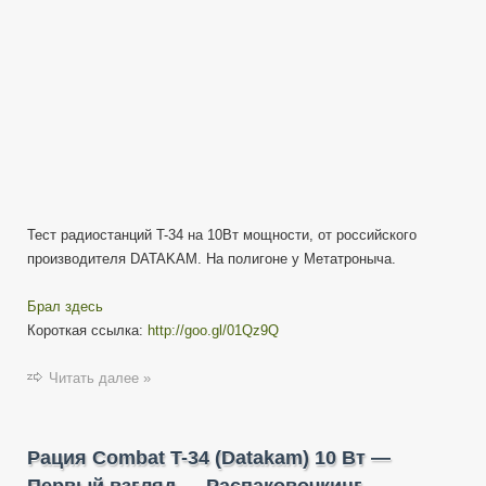
(Datakam)
10
Вт
—
Метатроныч
Тест радиостанций T-34 на 10Вт мощности, от российского
производителя DATAKAM. На полигоне у Метатроныча.
Брал здесь
Короткая ссылка:
http://goo.gl/01Qz9Q
Читать далее »
Рация Combat T-34 (Datakam) 10 Вт —
Первый взгляд — Распаковочкинг