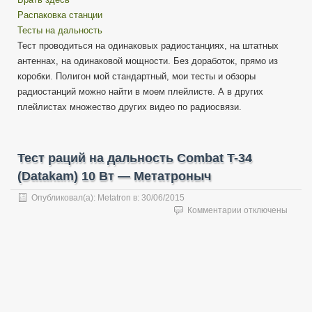
Распаковка станции
Тесты на дальность
Тест проводиться на одинаковых радиостанциях, на штатных
антеннах, на одинаковой мощности. Без доработок, прямо из
коробки. Полигон мой стандартный, мои тесты и обзоры
радиостанций можно найти в моем плейлисте. А в других
плейлистах множество других видео по радиосвязи.
Тест раций на дальность Combat T-34
(Datakam) 10 Вт — Метатроныч
Опубликовал(а):
Metatron
в:
30/06/2015
к
Комментарии
отключены
записи
Тест
раций
на
дальность
Combat
T-
34