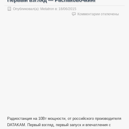
Опубликовал(а):
Metatron
в:
18/06/2015
к
Комментарии
отключены
записи
Рация
Combat
T-
34
(Datakam)
10
Вт
—
Первый
взгляд
—
Распаковочкинг
Радиостанция на 10Вт мощности, от российского производителя
DATAKAM. Первый взгляд, первый запуск и впечатления с