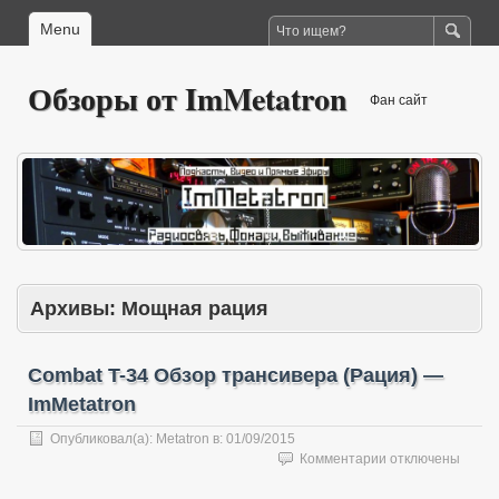
Menu
Обзоры от ImMetatron
Фан сайт
Архивы:
Мощная рация
Combat T-34 Обзор трансивера (Рация) —
ImMetatron
Опубликовал(а):
Metatron
в:
01/09/2015
к
Комментарии
отключены
записи
Combat