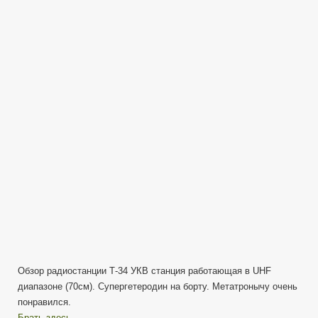
T-
34
Обзор
трансивера
(Рация)
—
ImMetatron
Обзор радиостанции Т-34 УКВ станция работающая в UHF
диапазоне (70см). Супергетеродин на борту. Метатронычу очень
понравился.
Брать здесь