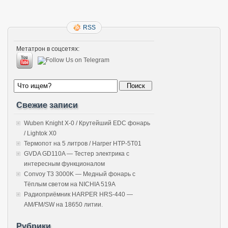
RSS
Метатрон в соцсетях:
Свежие записи
Wuben Knight X-0 / Крутейший EDC фонарь
/ Lightok X0
Термопот на 5 литров / Harper HTP-5T01
GVDA GD110A — Тестер электрика с
интересным функционалом
Convoy T3 3000K — Медный фонарь с
Тёплым светом на NICHIA 519A
Радиоприёмник HARPER HRS-440 —
AM/FM/SW на 18650 литии.
Рубрики