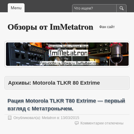
Menu
Обзоры от ImMetatron
Фан сайт
Архивы:
Motorola TLKR 80 Extrime
Рация Motorola TLKR T80 Extrime — первый
взгляд с Метатронычем.
Опубликовал(а):
Metatron
в:
13/03/2015
к
Комментарии
отключены
записи
Рация