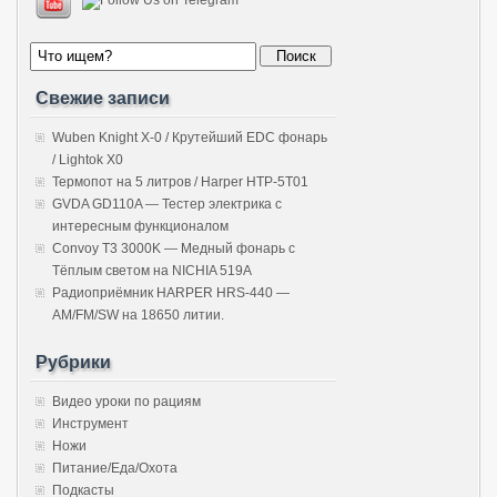
Свежие записи
Wuben Knight X-0 / Крутейший EDC фонарь
/ Lightok X0
Термопот на 5 литров / Harper HTP-5T01
GVDA GD110A — Тестер электрика с
интересным функционалом
Convoy T3 3000K — Медный фонарь с
Тёплым светом на NICHIA 519A
Радиоприёмник HARPER HRS-440 —
AM/FM/SW на 18650 литии.
Рубрики
Видео уроки по рациям
Инструмент
Ножи
Питание/Еда/Охота
Подкасты