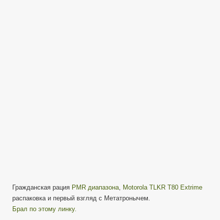
Motorola
TLKR
T80
Extrime
—
первый
взгляд
с
Метатронычем.
Гражданская рация
PMR диапазона
,
Motorola TLKR T80 Extrime
распаковка и первый взгляд с Метатронычем.
Брал по этому линку.