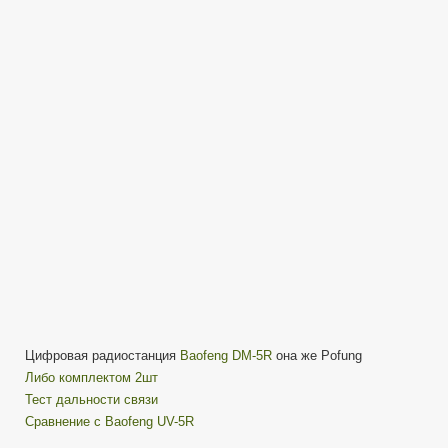
5R
Разборка
рации
Цифровая радиостанция
Baofeng DM-5R
она же Pofung
Либо комплектом 2шт
Тест дальности связи
Сравнение с Baofeng UV-5R