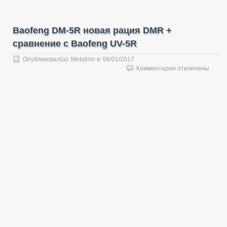
Baofeng DM-5R новая рация DMR +
сравнение с Baofeng UV-5R
Опубликовал(а):
Metatron
в:
06/01/2017
к
Комментарии
отключены
записи
Baofeng
DM-
5R
новая
рация
DMR
+
сравнение
с
Baofeng
UV-
5R