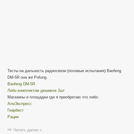
|
цифровая
рация
Тесты на дальность радиосвязи (полевые испытания) Baofeng
DM-5R она же Pofung.
Baofeng DM-5R
Либо комплектом дешевле 2шт
Магазины и площадки где я приобретаю что либо:
АлиЭкспресс
Геарбест
Рации
Читать далее »