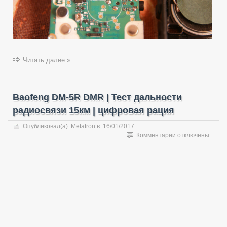
Читать далее »
Baofeng DM-5R DMR | Тест дальности
радиосвязи 15км | цифровая рация
Опубликовал(а):
Metatron
в:
16/01/2017
к
Комментарии
отключены
записи
Baofeng
DM-
5R
DMR
|
Тест
дальности
радиосвязи
15км