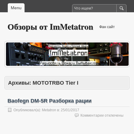
Menu
Обзоры от ImMetatron
Фан сайт
Архивы:
MOTOTRBO Tier I
Baofegn DM-5R Разборка рации
Опубликовал(а):
Metatron
в:
25/01/2017
к
Комментарии
отключены
записи
Baofegn
DM-