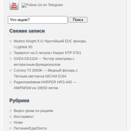
Свежие записи
Wuben Knight X-0 / Крутейший EDC фонарь
/ Lightok X0
Термопот на 5 литров / Harper HTP-5T01
GVDA GD110A — Тестер электрика с
интересным функционалом
Convoy T3 3000K — Медный фонарь с
Тёплым светом на NICHIA 519A
Радиоприёмник HARPER HRS-440 —
AM/FM/SW на 18650 литии.
Рубрики
Видео уроки по рациям
Инструмент
Ножи
Питание/Еда/Охота