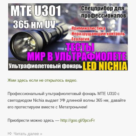
в
ультрафиолете
—
тест
фонаря
MTE
U310
by
ImMetatron
Жми здесь если не открылось видео.
Профессиональный ультрафиолетовый фонарь MTE U310 с
светодиодом Nichia выдает УФ длинной волны 365 нм, давайте
его протестируем вместе с Метатронычем!
Приобрести можно здесь —
http://goo.gl/0pcvFr
Читать далее »