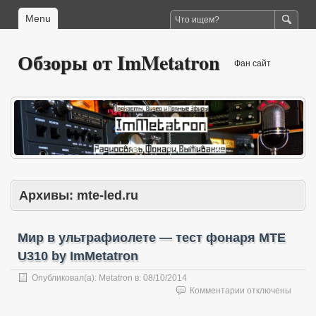
Menu
Обзоры от ImMetatron
Фан сайт
Архивы:
mte-led.ru
Мир в ультрафиолете — тест фонаря MTE
U310 by ImMetatron
Опубликовал(а):
Metatron
в:
08/10/2014
к
Комментарии
отключены
записи
Мир