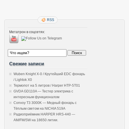
RSS
Метатрон в соцсетях:
Свежие записи
Wuben Knight X-0 / Крутейший EDC фонарь
/ Lightok X0
Термопот на 5 литров / Harper HTP-5T01
GVDA GD110A — Тестер электрика с
интересным функционалом
Convoy T3 3000K — Медный фонарь с
Тёплым светом на NICHIA 519A
Радиоприёмник HARPER HRS-440 —
AM/FM/SW на 18650 литии.