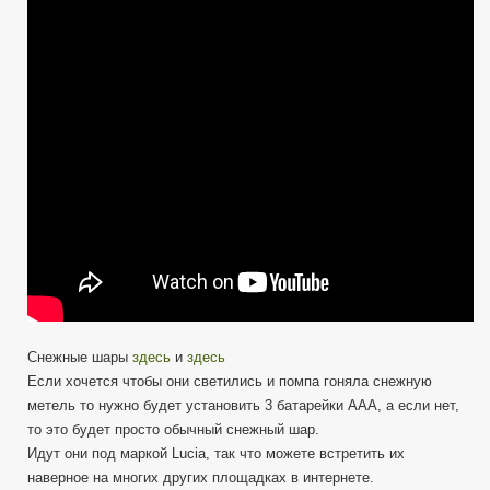
Шар
—
Елочная
игрушка,
на
новый
год.
Снежные шары
здесь
и
здесь
Если хочется чтобы они светились и помпа гоняла снежную
метель то нужно будет установить 3 батарейки ААА, а если нет,
то это будет просто обычный снежный шар.
Идут они под маркой Lucia, так что можете встретить их
наверное на многих других площадках в интернете.