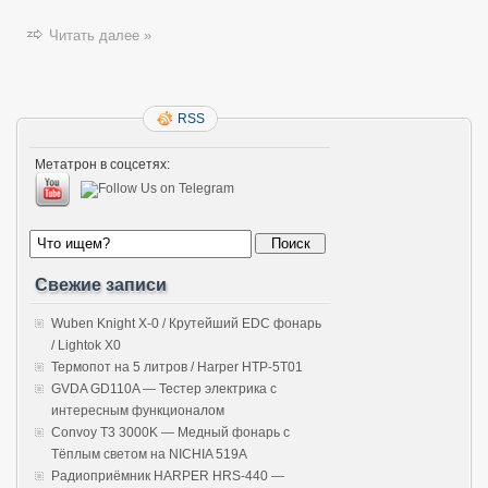
Читать далее »
RSS
Метатрон в соцсетях:
Свежие записи
Wuben Knight X-0 / Крутейший EDC фонарь
/ Lightok X0
Термопот на 5 литров / Harper HTP-5T01
GVDA GD110A — Тестер электрика с
интересным функционалом
Convoy T3 3000K — Медный фонарь с
Тёплым светом на NICHIA 519A
Радиоприёмник HARPER HRS-440 —