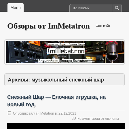
Menu
Обзоры от ImMetatron
Фан сайт
Архивы:
музыкальный снежный шар
Снежный Шар — Елочная игрушка, на
новый год.
Опубликовал(а):
Metatron
в:
22/12/2021
к
Комментарии
отключены
записи
Снежный