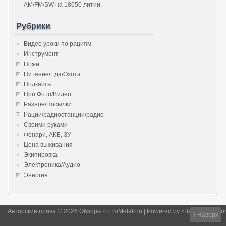
AM/FM/SW на 18650 литии.
Рубрики
Видео уроки по рациям
Инструмент
Ножи
Питание/Еда/Охота
Подкасты
Про Фото/Видео
Разное/Посылки
Рации/радиостанции/радио
Своими руками
Фонари, АКБ, ЗУ
Цена выживания
Экипировка
Электроника/Аудио
Энергия
Авторские права © 2026 Обзоры от ImMetatron | Powered by
zBench
and
Wor
↑
Наверх