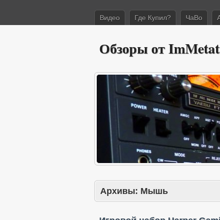
Видео
Где Купил?
ЧаВо
Обзоры от ImMetat
Архивы:
Мышь