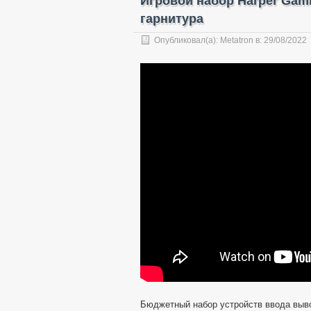
Игровой набор Harper Gami
гарнитура
Опубликовал(а):
Metatron
в:
29/08/2022
Бюджетный набор устройств ввода выво