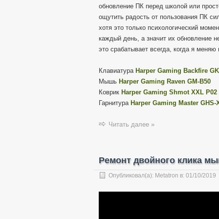
обновление ПК перед школой или прост
ощутить радость от пользования ПК си
хотя это только психологический момент
каждый день, а значит их обновление н
это срабатывает всегда, когда я меняю
Клавиатура
Harper Gaming Backfire GK
Мышь
Harper Gaming Raven GM-B50
Коврик
Harper Gaming Shmot XXL P02
Гарнитура
Harper Gaming Master GHS-
Читать далее »
Ремонт двойного клика мы
Опубликовал(а):
Metatron
в:
01/10/2019