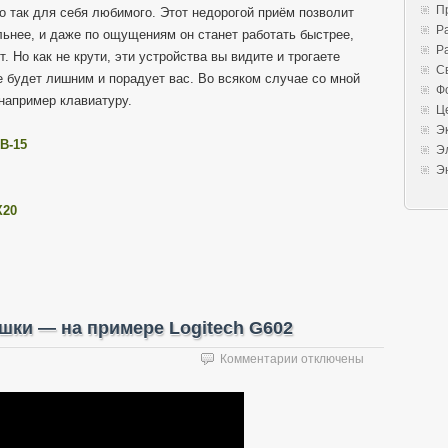
П
о так для себя любимого. Этот недорогой приём позволит
Р
льнее, и даже по ощущениям он станет работать быстрее,
Р
. Но как не крути, эти устройства вы видите и трогаете
С
е будет лишним и порадует вас. Во всяком случае со мной
Ф
 например клавиатуру.
Ц
Э
B-15
Э
Э
X20
шки — на примере Logitech G602
к
Комментарии
отключены
записи
Ремонт
двойного
клика