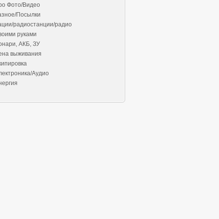
ро Фото/Видео
азное/Посылки
ации/радиостанции/радио
воими руками
онари, АКБ, ЗУ
ена выживания
кипировка
лектроника/Аудио
нергия