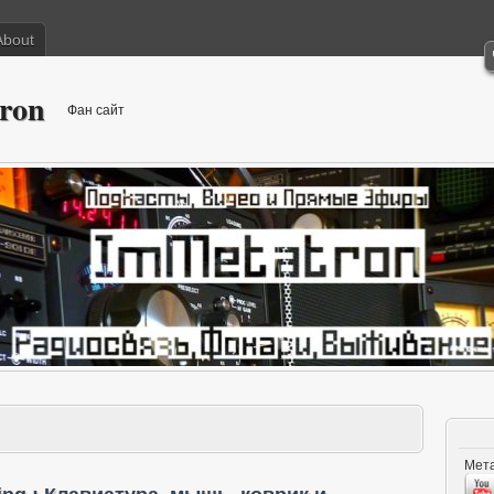
About
ron
Фан сайт
Мета