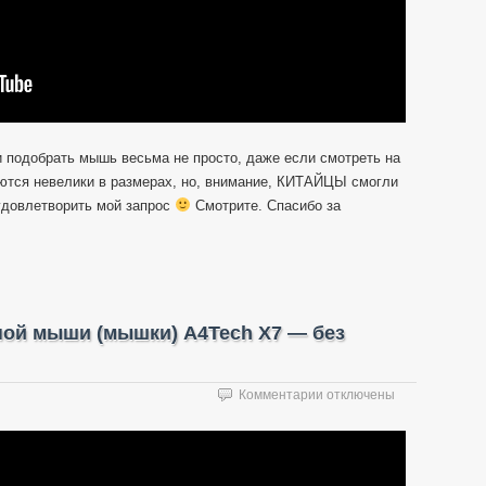
и подобрать мышь весьма не просто, даже если смотреть на
аются невелики в размерах, но, внимание, КИТАЙЦЫ смогли
 удовлетворить мой запрос
Смотрите. Спасибо за
ной мыши (мышки) A4Tech X7 — без
к
Комментарии
отключены
записи
Ремонт
кнопки
компьютерной