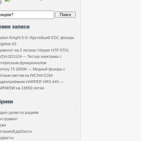
ежие записи
uben Knight X-0 / Крутейший EDC фонарь
Lightok X0
ермопот на 5 литров / Harper HTP-5T01
VDA GD110A — Тестер электрика с
нтересным функционалом
onvoy T3 3000K — Медный фонарь с
ёплым светом на NICHIA 519A
адиоприёмник HARPER HRS-440 —
M/FM/SW на 18650 литии.
брики
идео уроки по рациям
нструмент
ожи
итание/Еда/Охота
одкасты