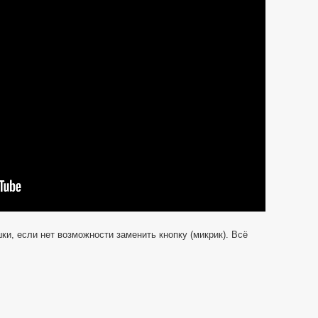
мыши
(мышки)
A4Tech
X7
—
без
замены
кнопки.
и, если нет возможности заменить кнопку (микрик). Всё