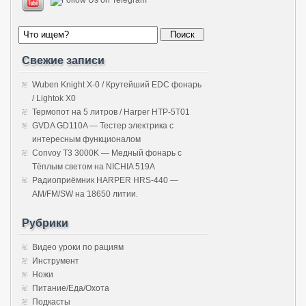
Свежие записи
Wuben Knight X-0 / Крутейший EDC фонарь
/ Lightok X0
Термопот на 5 литров / Harper HTP-5T01
GVDA GD110A — Тестер электрика с
интересным функционалом
Convoy T3 3000K — Медный фонарь с
Тёплым светом на NICHIA 519A
Радиоприёмник HARPER HRS-440 —
AM/FM/SW на 18650 литии.
Рубрики
Видео уроки по рациям
Инструмент
Ножи
Питание/Еда/Охота
Подкасты