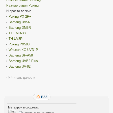
Разные рации Puxing
И просто всякие
•
Puxing PX-2R+
•
Baofeng UV5R
•
Baofeng DM5R
•
TYT MD-380
•
TH-UV3R
•
Puxing PX508
•
Wouxun KG-UVD1P
•
Baofeng BF-A58
•
Baofeng UVB2 Plus
•
Baofeng UV-82
Читать далее »
RSS
Метатрон в соцсетях: