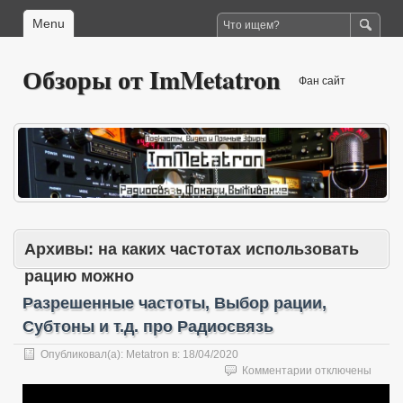
Menu
Обзоры от ImMetatron
Фан сайт
Архивы:
на каких частотах использовать
рацию можно
Разрешенные частоты, Выбор рации,
Субтоны и т.д. про Радиосвязь
Опубликовал(а):
Metatron
в:
18/04/2020
к
Комментарии
отключены
записи
Разрешенные