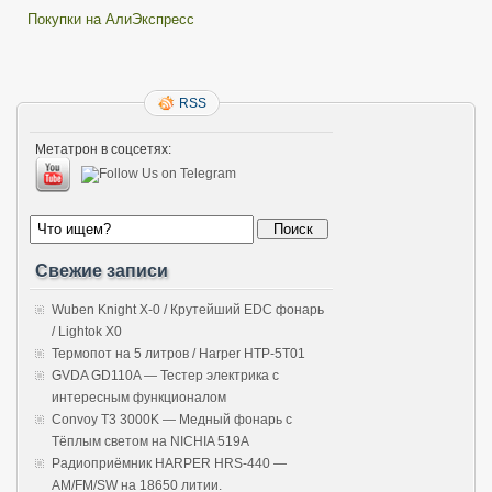
Покупки на АлиЭкспресс
RSS
Метатрон в соцсетях:
Свежие записи
Wuben Knight X-0 / Крутейший EDC фонарь
/ Lightok X0
Термопот на 5 литров / Harper HTP-5T01
GVDA GD110A — Тестер электрика с
интересным функционалом
Convoy T3 3000K — Медный фонарь с
Тёплым светом на NICHIA 519A
Радиоприёмник HARPER HRS-440 —
AM/FM/SW на 18650 литии.