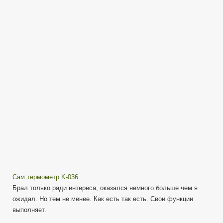
036
Прозрачный
на
стекло.
Сам термометр K-036
Брал только ради интереса, оказался немного больше чем я
ожидал. Но тем не менее. Как есть так есть. Свои функции
выполняет.