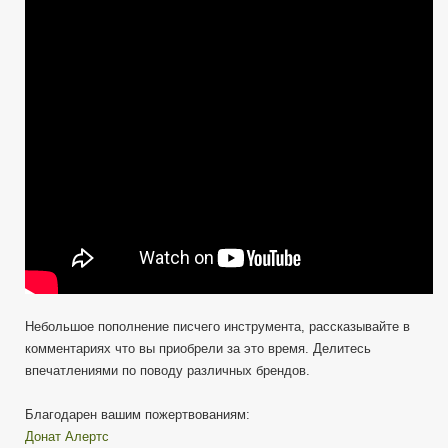
приобретения
писчего
инструмента
—
выпуск
3
Небольшое пополнение писчего инструмента, рассказывайте в
комментариях что вы приобрели за это время. Делитесь
впечатлениями по поводу различных брендов.
Благодарен вашим пожертвованиям:
Донат Алертс