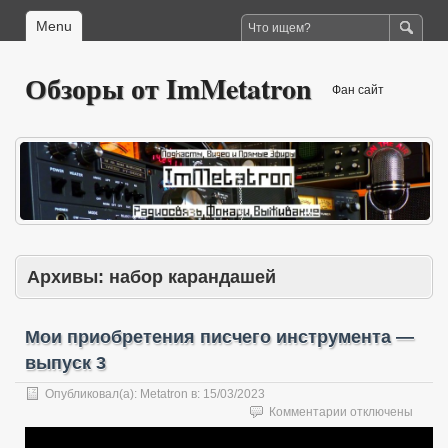
Menu
Обзоры от ImMetatron
Фан сайт
Архивы:
набор карандашей
Мои приобретения писчего инструмента —
выпуск 3
Опубликовал(а):
Metatron
в:
15/03/2023
к
Комментарии
отключены
записи
Мои