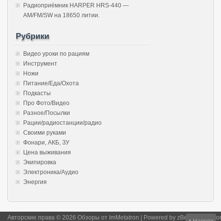
Радиоприёмник HARPER HRS-440 —
AM/FM/SW на 18650 литии.
Рубрики
Видео уроки по рациям
Инструмент
Ножи
Питание/Еда/Охота
Подкасты
Про Фото/Видео
Разное/Посылки
Рации/радиостанции/радио
Своими руками
Фонари, АКБ, ЗУ
Цена выживания
Экипировка
Электроника/Аудио
Энергия
Авторские права © 2026 Обзоры от ImMetatron | Powered by
zBench
and
Wor