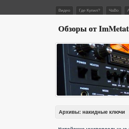
Видео
Где Купил?
ЧаВо
Обзоры от ImMetat
Архивы:
накидные ключи