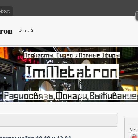
About
ron
Фан сайт
Мета