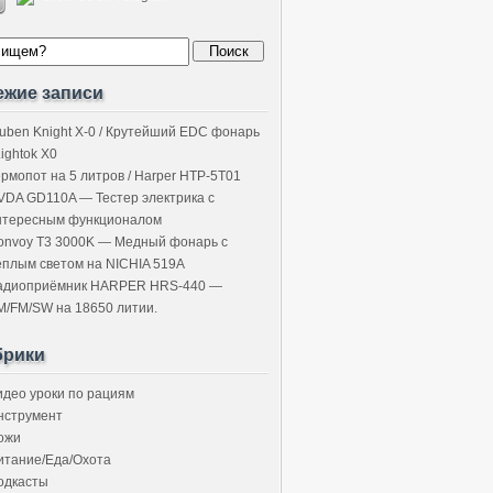
ежие записи
uben Knight X-0 / Крутейший EDC фонарь
Lightok X0
ермопот на 5 литров / Harper HTP-5T01
VDA GD110A — Тестер электрика с
нтересным функционалом
onvoy T3 3000K — Медный фонарь с
ёплым светом на NICHIA 519A
адиоприёмник HARPER HRS-440 —
M/FM/SW на 18650 литии.
брики
идео уроки по рациям
нструмент
ожи
итание/Еда/Охота
одкасты