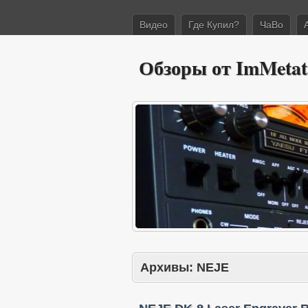
Видео
Где Купил?
ЧаВо
Обзоры от ImMetat
Архивы:
NEJE