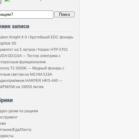
ежие записи
uben Knight X-0 / Крутейший EDC фонарь
Lightok X0
ермопот на 5 литров / Harper HTP-5T01
VDA GD110A — Тестер электрика с
нтересным функционалом
onvoy T3 3000K — Медный фонарь с
ёплым светом на NICHIA 519A
адиоприёмник HARPER HRS-440 —
M/FM/SW на 18650 литии.
брики
идео уроки по рациям
нструмент
ожи
итание/Еда/Охота
одкасты