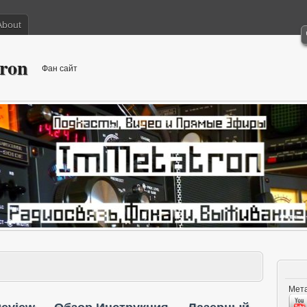
About
ron
Фан сайт
Мета