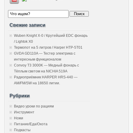
Свежие записи
Wuben Knight X-0 / Крутейший EDC фонарь
/ Lightok X0
Термопот на 5 литров / Harper HTP-5T01
GVDA GD110A — Тестер электрика с
интересным функционалом
Convoy T3 3000K — Медный фонарь с
Тёплым светом на NICHIA 519A
Радиоприёмник HARPER HRS-440 —
AM/FM/SW на 18650 литии.
Рубрики
Видео уроки по рациям
Инструмент
Ножи
Питание/Еда/Охота
Подкасты