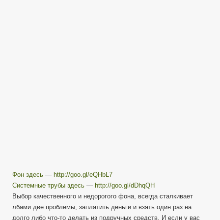
видео
—
мой
выбор!
Фон здесь
—
http://goo.gl/eQHbL7
Системные трубы здесь
—
http://goo.gl/dDhqQH
Выбор качественного и недорогого фона, всегда сталкивает
лбами две проблемы, заплатить деньги и взять один раз на
долго либо что-то делать из подручных средств. И если у вас