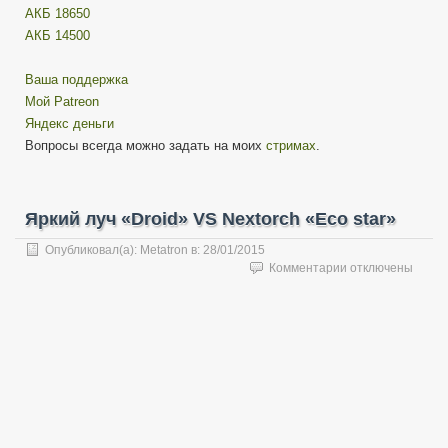
АКБ 18650
АКБ 14500
Ваша поддержка
Мой Patreon
Яндекс деньги
Вопросы всегда можно задать на моих
стримах
.
Яркий луч «Droid» VS Nextorch «Eco star»
Опубликовал(а):
Metatron
в:
28/01/2015
к
Комментарии
отключены
записи
Яркий
луч
«Droid»
VS
Nextorch
«Eco
star»