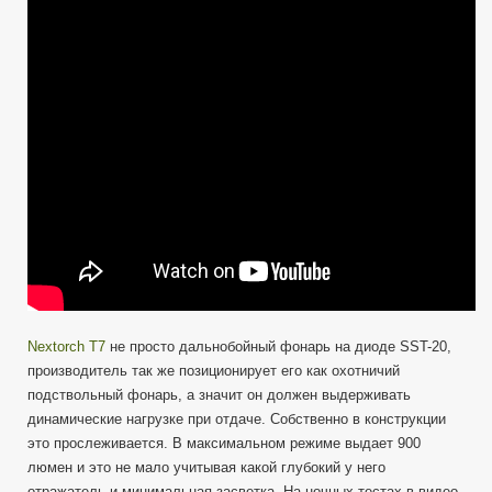
—
Набор
для
охотника,
страйкболиста.
Nextorch T7
не просто дальнобойный фонарь на диоде SST-20,
производитель так же позиционирует его как охотничий
подствольный фонарь, а значит он должен выдерживать
динамические нагрузке при отдаче. Собственно в конструкции
это прослеживается. В максимальном режиме выдает 900
люмен и это не мало учитывая какой глубокий у него
отражатель и минимальная засветка. На ночных тестах в видео