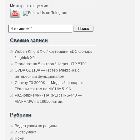
Метатрон в соцсетях:
Свежие записи
Wuben Knight X-0 / Крутейший EDC фонарь
/ Lightok X0
Термопот на 5 литров / Harper HTP-5T01
GVDA GD110A — Тестер электрика с
интересным функционалом
Convoy T3 3000K — Медный фонарь с
Тёплым светом на NICHIA 519A
Радиоприёмник HARPER HRS-440 —
AM/FM/SW на 18650 литии.
Рубрики
Видео уроки по рациям
Инструмент
Ножи