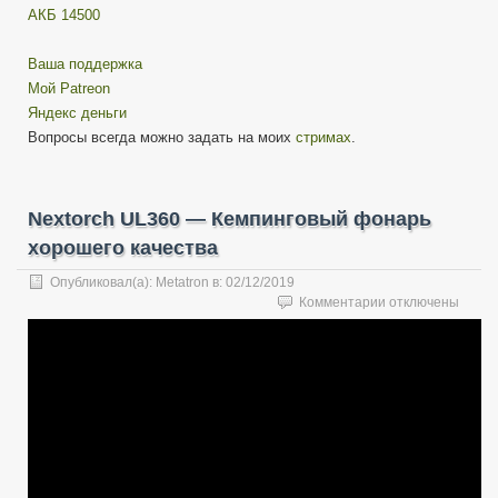
АКБ 14500
Ваша поддержка
Мой Patreon
Яндекс деньги
Вопросы всегда можно задать на моих
стримах
.
Nextorch UL360 — Кемпинговый фонарь
хорошего качества
Опубликовал(а):
Metatron
в:
02/12/2019
к
Комментарии
отключены
записи
Nextorch
UL360
—
Кемпинговый
фонарь
хорошего
качества