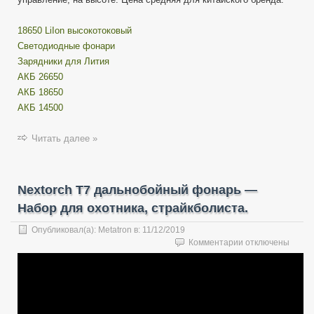
18650 LiIon высокотоковый
Cветодиодные фонари
Зарядники для Лития
АКБ 26650
АКБ 18650
АКБ 14500
Читать далее »
Nextorch T7 дальнобойный фонарь —
Набор для охотника, страйкболиста.
Опубликовал(а):
Metatron
в:
11/12/2019
к
Комментарии
отключены
записи
Nextorch
T7
дальнобойный
фонарь