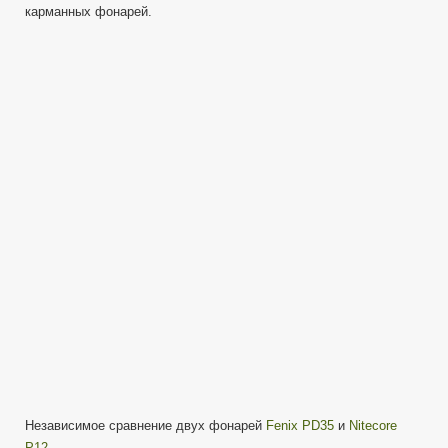
карманных фонарей.
PD35
VS
Nirecore
P12
—
Сравнение
и
тесты.
Независимое сравнение двух фонарей
Fenix PD35
и
Nitecore
P12
.