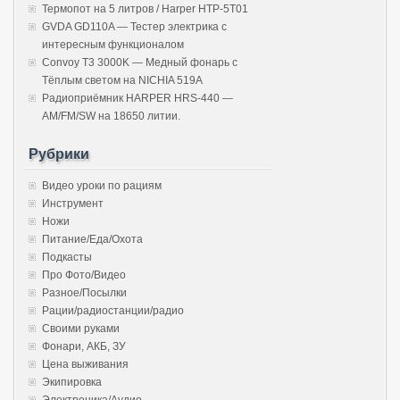
Термопот на 5 литров / Harper HTP-5T01
GVDA GD110A — Тестер электрика с
интересным функционалом
Convoy T3 3000K — Медный фонарь с
Тёплым светом на NICHIA 519A
Радиоприёмник HARPER HRS-440 —
AM/FM/SW на 18650 литии.
Рубрики
Видео уроки по рациям
Инструмент
Ножи
Питание/Еда/Охота
Подкасты
Про Фото/Видео
Разное/Посылки
Рации/радиостанции/радио
Своими руками
Фонари, АКБ, ЗУ
Цена выживания
Экипировка
Электроника/Аудио