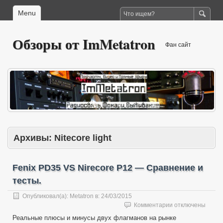
Menu
Обзоры от ImMetatron
Фан сайт
Архивы:
Nitecore light
Fenix PD35 VS Nirecore P12 — Сравнение и
тесты.
Опубликовал(а):
Metatron
в:
24/03/2015
к
Комментарии
отключены
записи
Реальные плюсы и минусы двух флагманов на рынке
Fenix