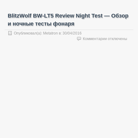
BlitzWolf BW-LT5 Review Night Test — Обзор
и ночные тесты фонаря
Опубликовал(а):
Metatron
в:
30/04/2016
к
Комментарии
отключены
записи
BlitzWolf
BW-
LT5
Review
Night
Test
—
Обзор
и
ночные
тесты
фонаря