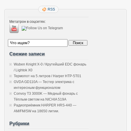
RSS
Метатрон в соцсетях:
Свежие записи
Wuben Knight X-0 / Крутейший EDC фонарь
/ Lightok X0
Термопот на 5 литров / Harper HTP-5T01
GVDA GD110A — Тестер электрика с
интересным функционалом
Convoy T3 3000K — Медный фонарь с
Тёплым светом на NICHIA 519A
Радиоприёмник HARPER HRS-440 —
AM/FM/SW на 18650 литии.
Рубрики