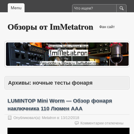
Menu
Обзоры от ImMetatron
Фан сайт
Архивы:
ночные тесты фонаря
LUMINTOP Mini Worm — Обзор фонаря
наключника 110 Люмен ААА
Опубликовал(а):
Metatron
в:
13/12/2018
к
Комментарии
отключены
записи
LUMINTOP