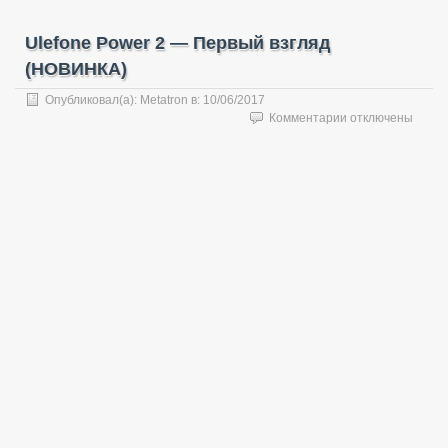
Ulefone Power 2 — Первый взгляд
(НОВИНКА)
Опубликовал(а):
Metatron
в:
10/06/2017
к
Комментарии
отключены
записи
Ulefone
Power
2
—
Первый
взгляд
(НОВИНКА)