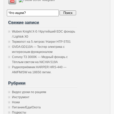
Свежие записи
Wuben Knight X-0 / Крутейший EDC фонарь
/ Lightok X0
Термопот на 5 литров / Harper HTP-5T01
GVDA GD110A — Тестер электрика с
интересным функционалом
Convoy T3 3000K — Медный фонарь с
Тёплым светом на NICHIA 519A
Радиоприёмник HARPER HRS-440 —
AM/FM/SW на 18650 литии.
Рубрики
Видео уроки по рациям
Инструмент
Ножи
Питание/Еда/Охота
Подкасты