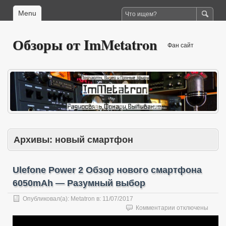
Menu
Обзоры от ImMetatron
Фан сайт
Архивы:
новый смартфон
Ulefone Power 2 Обзор нового смартфона
6050mAh — Разумный выбор
Опубликовал(а):
Metatron
в:
11/07/2017
к
Комментарии
отключены
записи
Ulefone