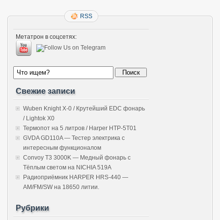
RSS
Метатрон в соцсетях:
Свежие записи
Wuben Knight X-0 / Крутейший EDC фонарь
/ Lightok X0
Термопот на 5 литров / Harper HTP-5T01
GVDA GD110A — Тестер электрика с
интересным функционалом
Convoy T3 3000K — Медный фонарь с
Тёплым светом на NICHIA 519A
Радиоприёмник HARPER HRS-440 —
AM/FM/SW на 18650 литии.
Рубрики