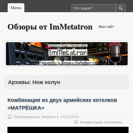
Menu
Обзоры от ImMetatron
Фан сайт
Архивы:
Нож колун
Комбинация из двух армейских котелков
«МАТРЁШКА»
Опубликовал(а):
Metatron
в:
27/01/2014
к
Комментарии
отключены
записи
Комбинация