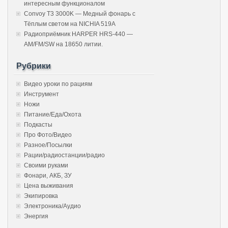
интересным функционалом
Convoy T3 3000K — Медный фонарь с
Тёплым светом на NICHIA 519A
Радиоприёмник HARPER HRS-440 —
AM/FM/SW на 18650 литии.
Рубрики
Видео уроки по рациям
Инструмент
Ножи
Питание/Еда/Охота
Подкасты
Про Фото/Видео
Разное/Посылки
Рации/радиостанции/радио
Своими руками
Фонари, АКБ, ЗУ
Цена выживания
Экипировка
Электроника/Аудио
Энергия