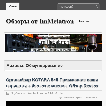
Menu
Обзоры от ImMetatron
Фан сайт
Архивы:
Обмундирование
Органайзер KOTARA 5×5 Применение ваши
варианты + Женское мнение. Обзор Review
Опубликовал(а):
Metatron
в:
21/05/2014
к
Комментарии
отключены
записи
Органайзер