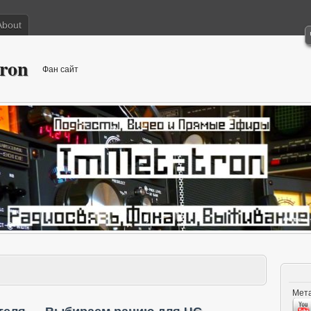
About
ron
Фан сайт
Мета