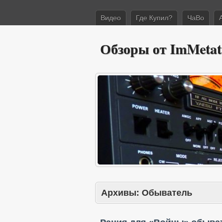
Видео
Где Купил?
ЧаВо
Обзоры от ImMetat
Архивы:
Обыватель