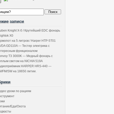
ежие записи
uben Knight X-0 / Крутейший EDC фонарь
Lightok X0
ермопот на 5 литров / Harper HTP-5T01
VDA GD110A — Тестер электрика с
нтересным функционалом
onvoy T3 3000K — Медный фонарь с
ёплым светом на NICHIA 519A
адиоприёмник HARPER HRS-440 —
M/FM/SW на 18650 литии.
брики
идео уроки по рациям
нструмент
ожи
итание/Еда/Охота
одкасты