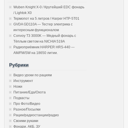
Wuben Knight X-0 / Крутейший EDC фонарь
/ Lightok X0
Термопот на 5 литров / Harper HTP-5T01
GVDA GD110A — Тестер электрика с
интересным функционалом
Convoy T3 3000K — Медный фонарь с
Тёплым светом на NICHIA 519A
Радиоприёмник HARPER HRS-440 —
AM/FM/SW на 18650 литии.
Рубрики
Видео уроки по рациям
Инструмент
Ножи
Питание/Еда/Охота
Подкасты
Про Фото/Видео
Разное/Посылки
Рации/радиостанции/радио
Своими руками
Фонари, АКБ, ЗУ