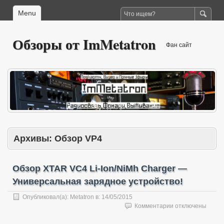
Menu
Обзоры от ImMetatron
Фан сайт
Архивы:
Обзор VP4
Обзор XTAR VC4 Li-Ion/NiMh Charger —
Универсальная зарядное устройство!
Опубликовал(а):
Metatron
в:
14/05/2015
к
Комментарии
отключены
записи
Обзор