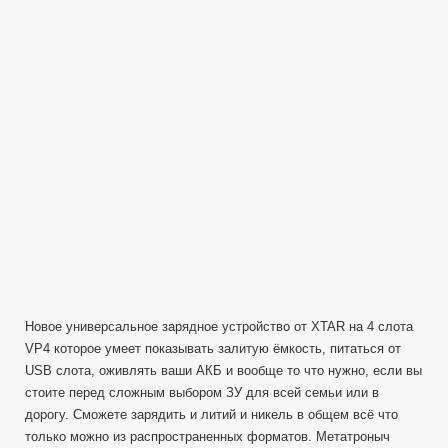
XTAR
VC4
Li-
Ion/NiMh
Charger
—
Универсальная
зарядное
устройство!
Новое универсальное зарядное устройство от XTAR на 4 слота
VP4 которое умеет показывать залитую ёмкость, питаться от
USB слота, оживлять ваши АКБ и вообще то что нужно, если вы
стоите перед сложным выбором ЗУ для всей семьи или в
дорогу. Сможете зарядить и литий и никель в общем всё что
только можно из распространенных форматов. Метатроныч