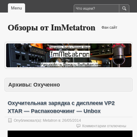
Menu
Обзоры от ImMetatron
Фан сайт
Архивы:
Охученно
Охучительная зарядка с дисплеем VP2
XTAR — Распаковочкинг — Unbox
Опубликовал(а):
Metatron
в:
26/05/2014
к
Комментарии
отключены
записи
Охучительная