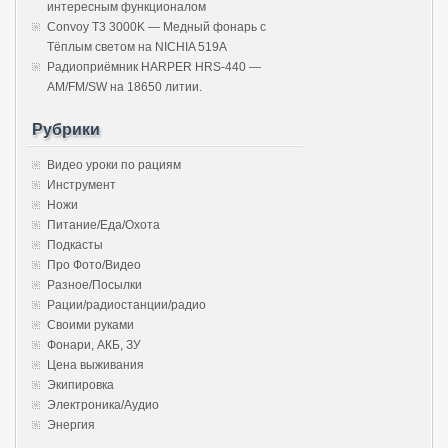
интересным функционалом
Convoy T3 3000K — Медный фонарь с
Тёплым светом на NICHIA 519A
Радиоприёмник HARPER HRS-440 —
AM/FM/SW на 18650 литии.
Рубрики
Видео уроки по рациям
Инструмент
Ножи
Питание/Еда/Охота
Подкасты
Про Фото/Видео
Разное/Посылки
Рации/радиостанции/радио
Своими руками
Фонари, АКБ, ЗУ
Цена выживания
Экипировка
Электроника/Аудио
Энергия